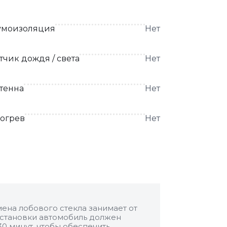
моизоляция
Нет
тчик дождя / света
Нет
тенна
Нет
огрев
Нет
ена лобового стекла занимает от
 установки автомобиль должен
30 минут, чтобы обеспечить