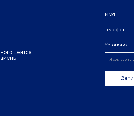
Установочн
чного центра
 замены
Я согласен с
Запи