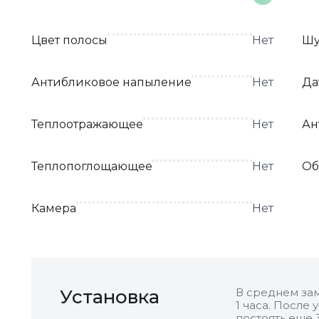
Цвет полосы
Нет
Шу
Антибликовое напыление
Нет
Да
Теплоотражающее
Нет
Ан
Теплопоглощающее
Нет
Об
Камера
Нет
Установка
В среднем зам
1 часа. После
постоять еще 