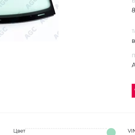
Е
Т
П
Цвет
VI