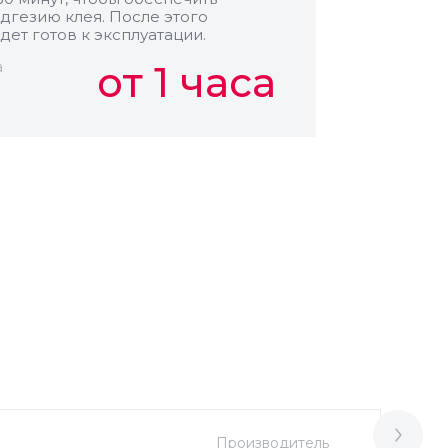
дгезию клея. После этого
дет готов к эксплуатации.
а
от 1 часа
Производитель
М