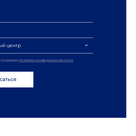
ый центр
 условиями
политики конфиденциальности
саться