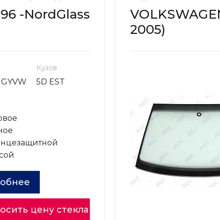
96 -
NordGlass
VOLKSWAGEN 
2005)
Кузов
NGYVW
5D EST
овое
ное
лнцезащитной
сой
обнее
осить цену стекла