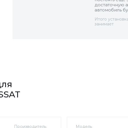
достаточную а
автомобиль бу
Итого установк
занимает
для
SSAT
Производитель
Модель