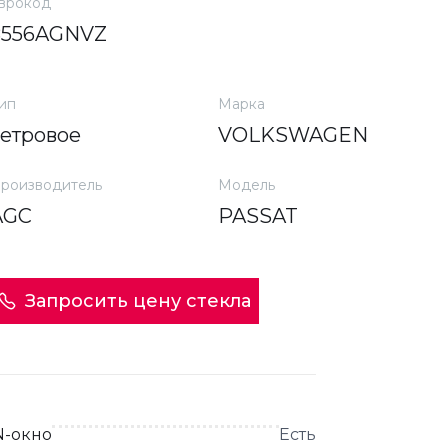
врокод
8556AGNVZ
ип
Марка
ветровое
VOLKSWAGEN
роизводитель
Модель
AGC
PASSAT
Запросить цену стекла
N-окно
Есть