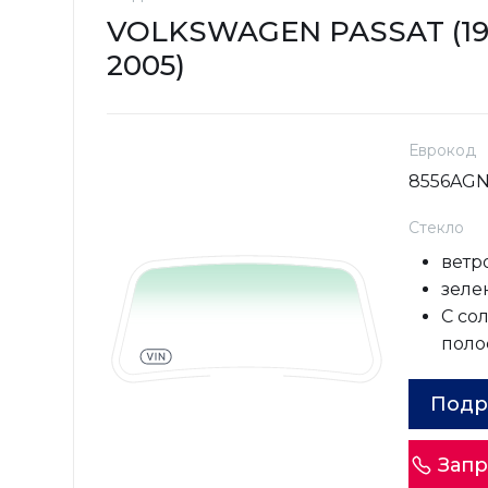
VOLKSWAGEN PASSAT (19
2005)
Еврокод
8556AG
Стекло
ветр
зеле
С со
поло
Подр
Запр