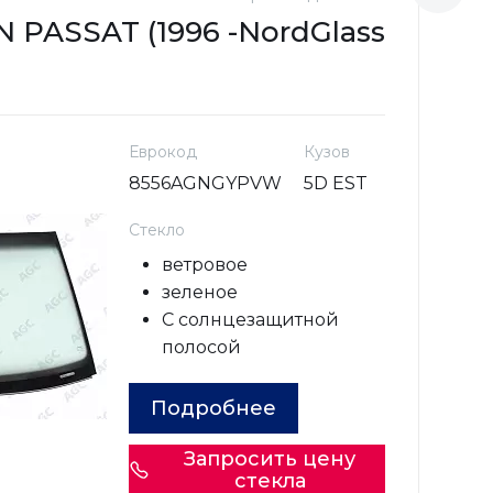
PASSAT (1996 -
NordGlass
V
2
Еврокод
Кузов
8556AGNGYPVW
5D EST
Стекло
ветровое
зеленое
С солнцезащитной
полосой
Подробнее
Запросить цену
стекла