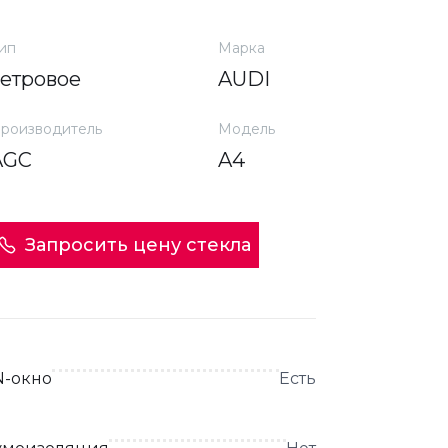
ип
Марка
ветровое
AUDI
роизводитель
Модель
AGC
A4
Запросить цену стекла
N-окно
Есть