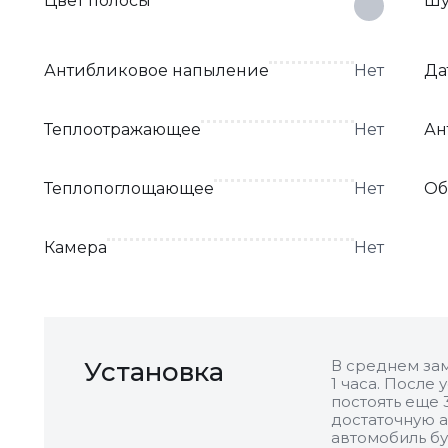
Цвет полосы
Шу
Антибликовое напыление
Нет
Да
Теплоотражающее
Нет
Ан
Теплопоглощающее
Нет
Об
Камера
Нет
Установка
В среднем зам
1 часа. После
постоять еще 
достаточную а
автомобиль бу