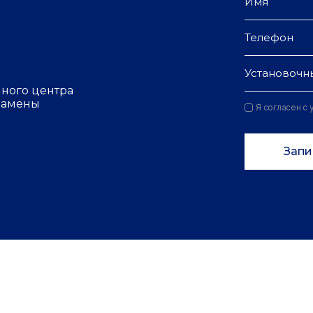
Установочн
чного центра
 замены
Я согласен с
Запи