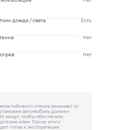
моизоляция
Нет
тчик дождя / света
Есть
тенна
Нет
огрев
Нет
ена лобового стекла занимает от
 установки автомобиль должен
30 минут, чтобы обеспечить
дгезию клея. После этого
дет готов к эксплуатации.