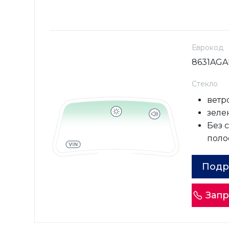
Еврокод
8631AG
Стекло
ветр
зеле
Без 
поло
Подр
Запр