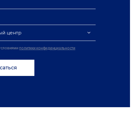
ый центр
 условиями
политики конфиденциальности
саться