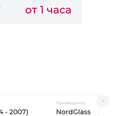
а
от 1 часа
Производитель
М
 - 2007)
NordGlass
A