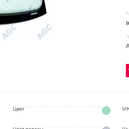
Т
П
Цвет
VI