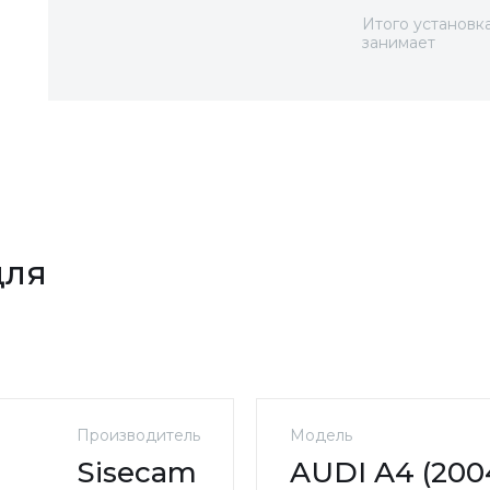
Итого установк
занимает
для
Производитель
Модель
Sisecam
AUDI A4 (2004