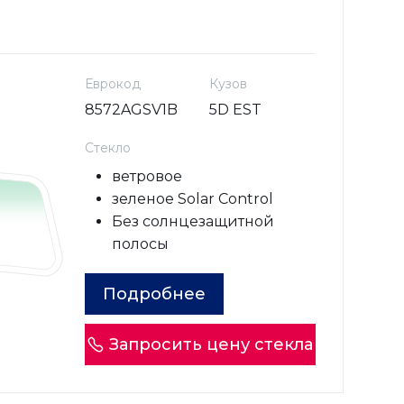
Еврокод
Кузов
8572AGSV1B
5D EST
Стекло
ветровое
зеленое Solar Control
Без солнцезащитной
полосы
Подробнее
Запросить цену стекла