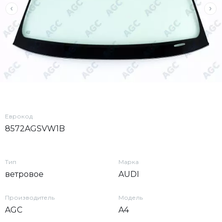
Еврокод
8572AGSVW1B
Тип
Марка
ветровое
AUDI
Производитель
Модель
AGC
A4