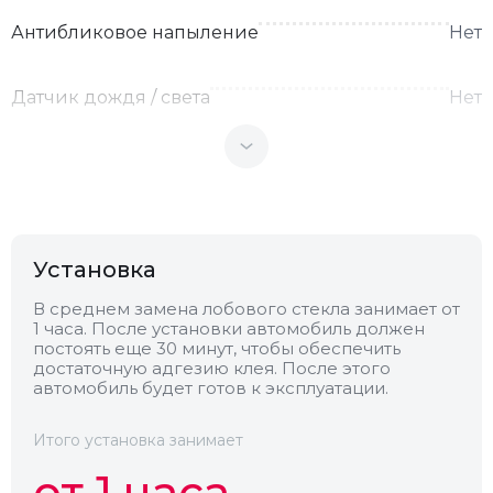
Антибликовое напыление
Нет
Датчик дождя / света
Нет
Теплоотражающее
Нет
Антенна
Нет
Установка
Теплопоглощающее
Нет
В среднем замена лобового стекла занимает от
1 часа. После установки автомобиль должен
постоять еще 30 минут, чтобы обеспечить
Обогрев
Нет
достаточную адгезию клея. После этого
автомобиль будет готов к эксплуатации.
Камера
Нет
Итого установка занимает
от 1 часа