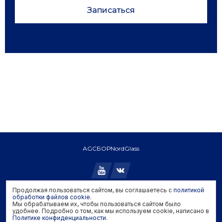
Записаться
AGC
БОР
NordGlass
Продолжая пользоваться сайтом, вы соглашаетесь с
политикой
Copyright © 2026 AGC. All rights reserved.
обработки файлов cookie
.
Мы обрабатываем их, чтобы пользоваться сайтом было
Политика конфиденциальности
удобнее. Подробно о том, как мы используем cookie, написано в
Политика обработки файлов cookie
Политике конфиденциальности
.