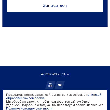
Записаться
AGC
БОР
NordGlass
Продолжая пользоваться сайтом, вы соглашаетесь с
политикой
Copyright © 2026 AGC. All rights reserved.
обработки файлов cookie
.
Мы обрабатываем их, чтобы пользоваться сайтом было
Политика конфиденциальности
удобнее. Подробно о том, как мы используем cookie, написано в
Политика обработки файлов cookie
Политике конфиденциальности
.