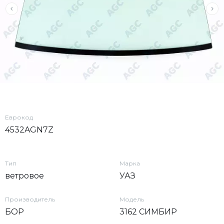
Еврокод
4532AGN7Z
Тип
Марка
ветровое
УАЗ
Производитель
Модель
БОР
3162 СИМБИР