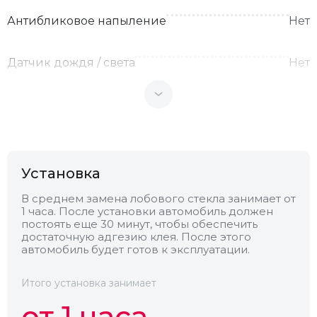
Антибликовое напыление
Нет
Датчик дождя / света
Нет
Теплоотражающее
Нет
Антенна
Нет
Установка
Теплопоглощающее
Нет
В среднем замена лобового стекла занимает от
1 часа. После установки автомобиль должен
постоять еще 30 минут, чтобы обеспечить
Обогрев
Нет
достаточную адгезию клея. После этого
автомобиль будет готов к эксплуатации.
Камера
Нет
Итого установка занимает
от 1 часа