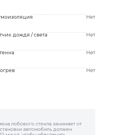
моизоляция
Нет
тчик дождя / света
Нет
тенна
Нет
огрев
Нет
ена лобового стекла занимает от
 установки автомобиль должен
30 минут, чтобы обеспечить