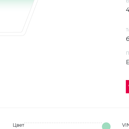
Е
Т
П
Цвет
VI