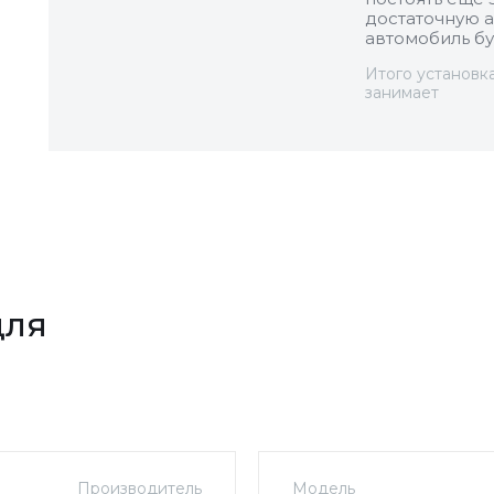
достаточную а
автомобиль бу
Итого установк
занимает
для
Р
Производитель
Модель