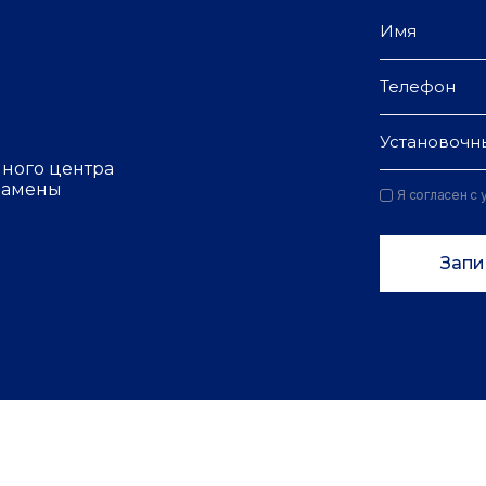
Установочн
чного центра
 замены
Я согласен с
Запи