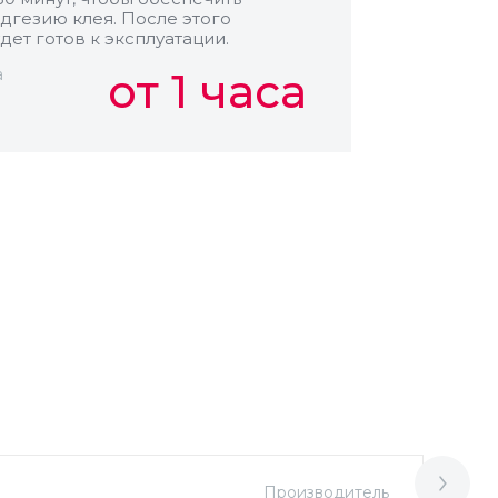
дгезию клея. После этого
дет готов к эксплуатации.
а
от 1 часа
Производитель
М