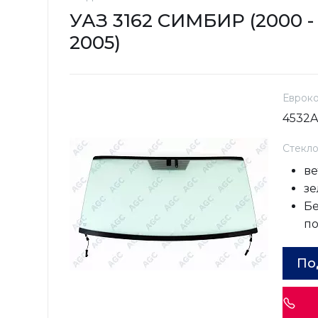
УАЗ 3162 СИМБИР (2000 -
2005)
Еврок
4532
Стекл
ве
зе
Бе
п
По