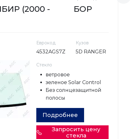
БИР (2000 -
БОР
У
2
Еврокод
Кузов
4532AGS7Z
5D RANGER
Стекло
ветровое
зеленое Solar Control
Без солнцезащитной
полосы
Подробнее
Запросить цену
стекла