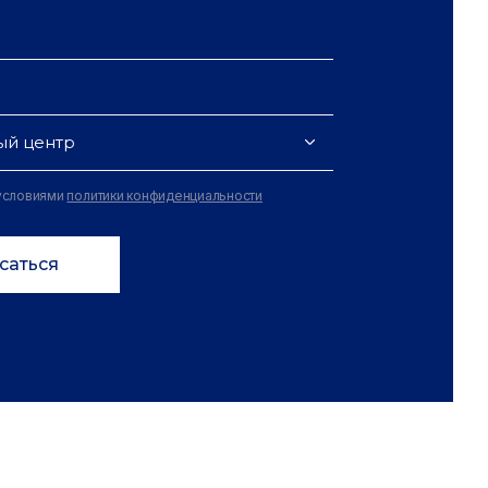
ый центр
 условиями
политики конфиденциальности
саться