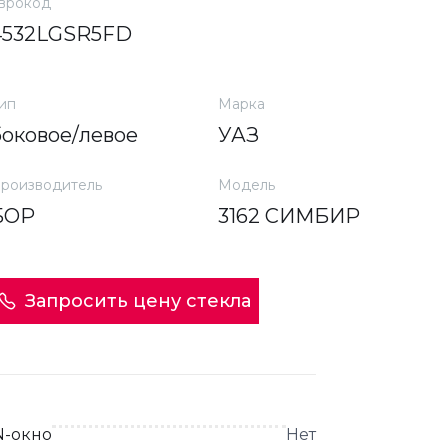
врокод
4532LGSR5FD
ип
Марка
боковое/левое
УАЗ
роизводитель
Модель
БОР
3162 СИМБИР
Запросить цену стекла
N-окно
Нет