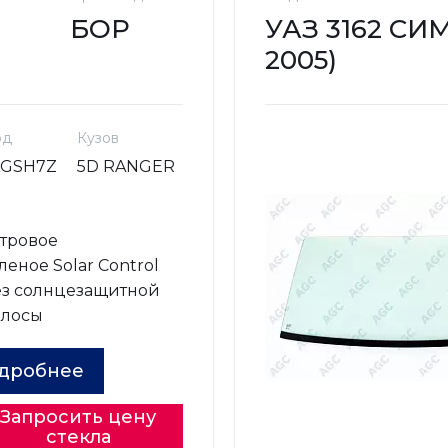
БОР
УАЗ 3162 СИМ
2005)
од
Кузов
AGSH7Z
5D RANGER
о
тровое
леное Solar Control
з солнцезащитной
олосы
дробнее
Запросить цену
стекла