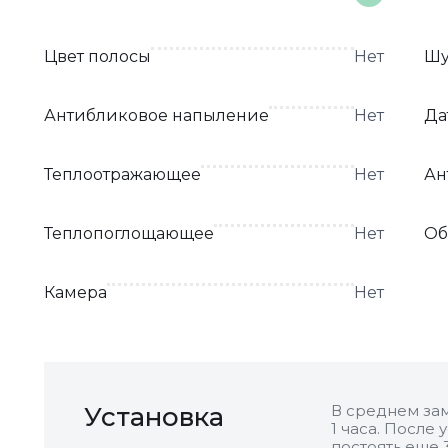
Цвет полосы
Нет
Шу
Антибликовое напыление
Нет
Да
Теплоотражающее
Нет
Ан
Теплопоглощающее
Нет
Об
Камера
Нет
Установка
В среднем зам
1 часа. После
постоять еще 