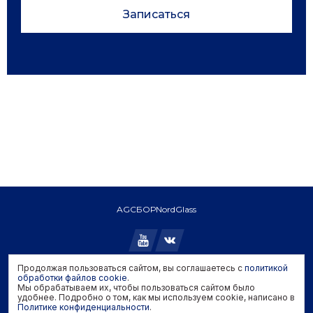
Записаться
AGC
БОР
NordGlass
Продолжая пользоваться сайтом, вы соглашаетесь с
политикой
Copyright © 2026 AGC. All rights reserved.
обработки файлов cookie
.
Мы обрабатываем их, чтобы пользоваться сайтом было
Политика конфиденциальности
удобнее. Подробно о том, как мы используем cookie, написано в
Политика обработки файлов cookie
Политике конфиденциальности
.