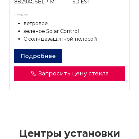
8829AGSBLP1M
5D EST
Стекло
ветровое
зеленое Solar Control
С солнцезащитной полосой
Подробнее
Запросить цену стекла
Центры установки