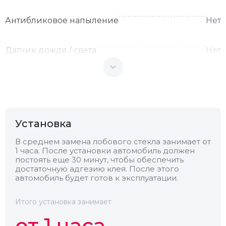
Антибликовое напыление
Нет
Датчик дождя / света
Нет
Теплоотражающее
Нет
Антенна
Нет
Установка
Теплопоглощающее
Нет
В среднем замена лобового стекла занимает от
1 часа. После установки автомобиль должен
постоять еще 30 минут, чтобы обеспечить
достаточную адгезию клея. После этого
Обогрев
Нет
автомобиль будет готов к эксплуатации.
Камера
Нет
Итого установка занимает
от 1 часа