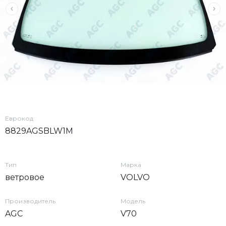
Еврокод
8829AGSBLW1M
Тип
Марка
ветровое
VOLVO
Производитель
Модель
AGC
V70