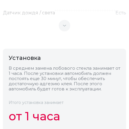
Датчик дождя / света
Есть
Теплоотражающее
Нет
Антенна
Нет
Установка
Теплопоглощающее
Нет
В среднем замена лобового стекла занимает от
1 часа. После установки автомобиль должен
постоять еще 30 минут, чтобы обеспечить
Обогрев
Нет
достаточную адгезию клея. После этого
автомобиль будет готов к эксплуатации.
Камера
Нет
Итого установка занимает
от 1 часа