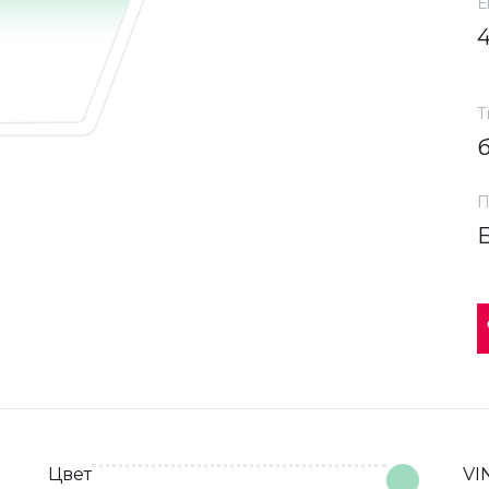
Е
Т
П
Цвет
VI