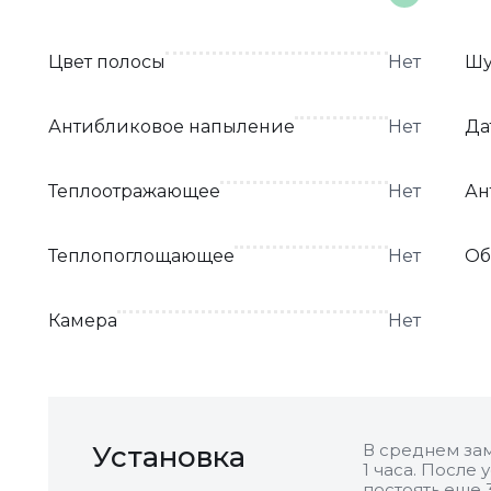
Цвет полосы
Нет
Шу
Антибликовое напыление
Нет
Да
Теплоотражающее
Нет
Ан
Теплопоглощающее
Нет
Об
Камера
Нет
Установка
В среднем зам
1 часа. После
постоять еще 