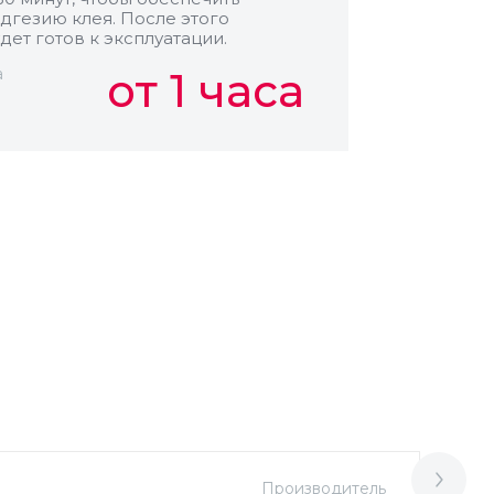
дгезию клея. После этого
дет готов к эксплуатации.
а
от 1 часа
Производитель
М