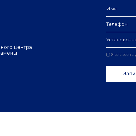
Установочн
чного центра
 замены
Я согласен с
Запи