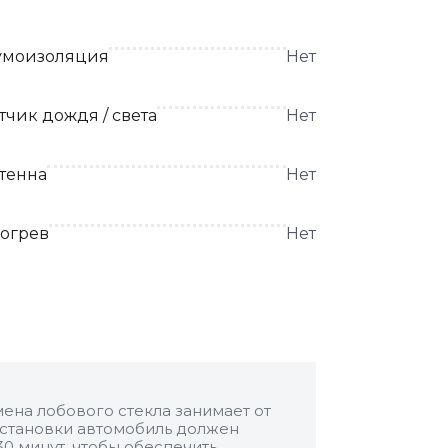
моизоляция
Нет
тчик дождя / света
Нет
тенна
Нет
огрев
Нет
ена лобового стекла занимает от
 установки автомобиль должен
30 минут, чтобы обеспечить