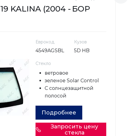
19 KALINA (2004 -
БОР
L
2
Еврокод
Кузов
4549AGSBL
5D HB
Стекло
ветровое
зеленое Solar Control
С солнцезащитной
полосой
Подробнее
Запросить цену
стекла