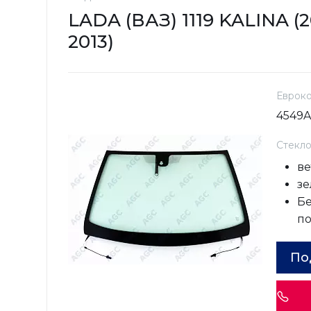
LADA (ВАЗ) 1119 KALINA (2
2013)
Еврок
4549
Стекл
ве
зе
Бе
п
По