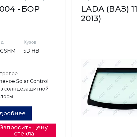
004 -
БОР
LADA (ВАЗ) 11
2013)
од
Кузов
AGSHM
5D HB
о
тровое
леное Solar Control
з солнцезащитной
олосы
дробнее
Запросить цену
стекла