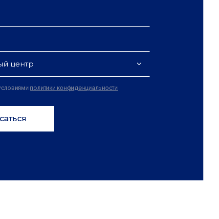
ый центр
 условиями
политики конфиденциальности
саться