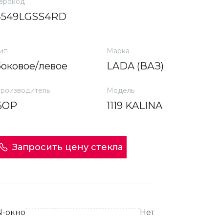
врокод
4549LGSS4RD
ип
Марка
боковое/левое
LADA (ВАЗ)
роизводитель
Модель
БОР
1119 KALINA
Запросить цену стекла
N-окно
Нет