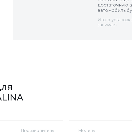
достаточную а
автомобиль бу
Итого установк
занимает
для
ALINA
Производитель
Модель