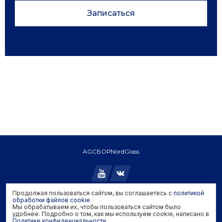
Записаться
AGC
БОР
NordGlass
Продолжая пользоваться сайтом, вы соглашаетесь с
политикой
обработки файлов cookie
Copyright © 2026 AGC. All rights reserved.
.
Мы обрабатываем их, чтобы пользоваться сайтом было
Политика конфиденциальности
удобнее. Подробно о том, как мы используем cookie, написано в
Политика обработки файлов cookie
Политике конфиденциальности
.