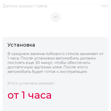
Датчик дождя / света
Нет
Теплоотражающее
Нет
Антенна
Нет
Установка
Теплопоглощающее
Нет
В среднем замена лобового стекла занимает от
1 часа. После установки автомобиль должен
постоять еще 30 минут, чтобы обеспечить
Обогрев
Нет
достаточную адгезию клея. После этого
автомобиль будет готов к эксплуатации.
Камера
Нет
Итого установка занимает
от 1 часа