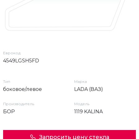
Еврокод
4549LGSH5FD
Тип
Марка
боковое/левое
LADA (ВАЗ)
Производитель
Модель
БОР
1119 KALINA
Запросить цену стекла