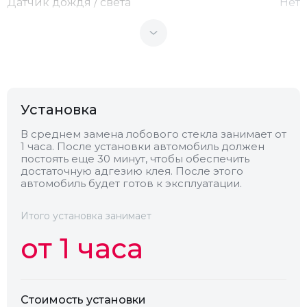
Датчик дождя / света
Нет
Теплоотражающее
Нет
Антенна
Есть
Установка
Теплопоглощающее
Нет
В среднем замена лобового стекла занимает от
1 часа. После установки автомобиль должен
постоять еще 30 минут, чтобы обеспечить
Обогрев
Нет
достаточную адгезию клея. После этого
автомобиль будет готов к эксплуатации.
Камера
Нет
Итого установка занимает
от 1 часа
Стоимость установки