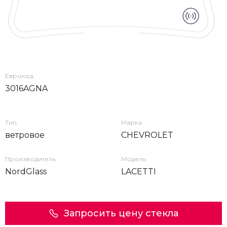
Еврокод
3016AGNA
Тип
Марка
ветровое
CHEVROLET
Производитель
Модель
NordGlass
LACETTI
Запросить цену стекла