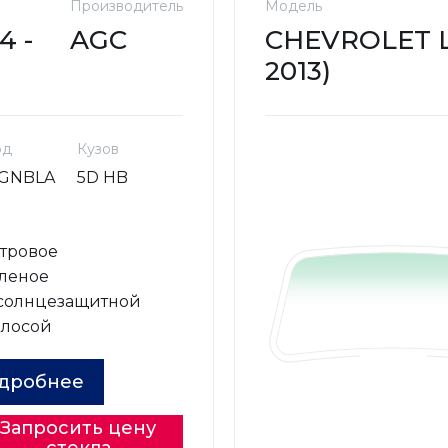
Производитель
Модель
4 -
AGC
CHEVROLET L
2013)
од
Кузов
AGNBLA
5D HB
о
тровое
леное
 солнцезащитной
олосой
дробнее
Запросить цену