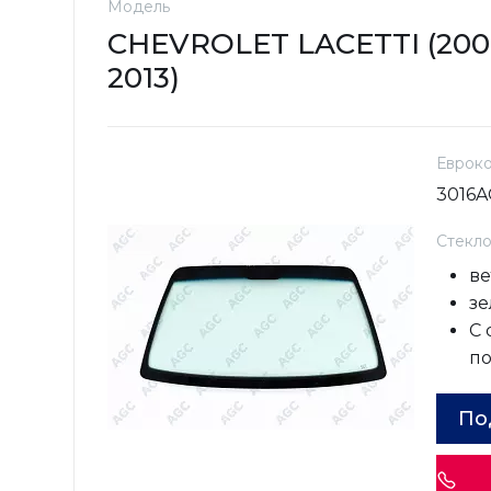
Модель
CHEVROLET LACETTI (200
2013)
Еврок
3016
Стекл
ве
зе
С
п
По