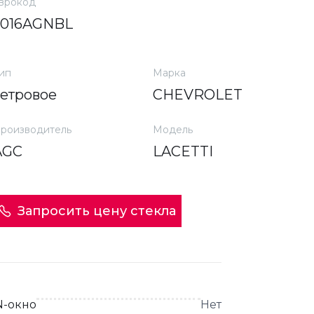
врокод
3016AGNBL
ип
Марка
ветровое
CHEVROLET
роизводитель
Модель
AGC
LACETTI
Запросить цену стекла
N-окно
Нет