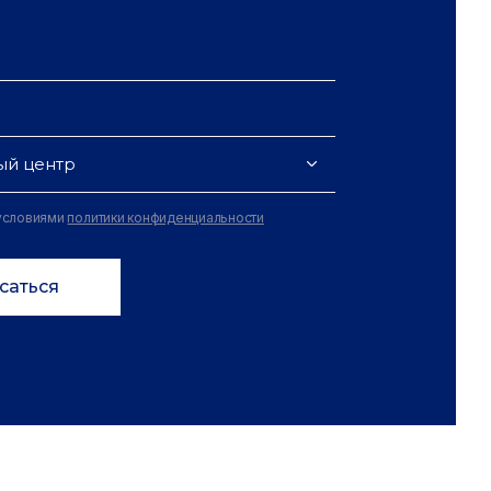
ый центр
 условиями
политики конфиденциальности
саться