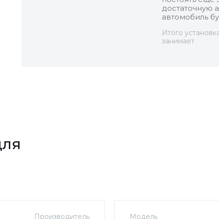
достаточную а
автомобиль бу
Итого установк
занимает
для
Производитель
Модель