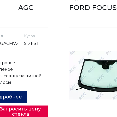
AGC
FORD FOCUS (2
од
Кузов
AGACMVZ
5D EST
о
тровое
леное
з солнцезащитной
олосы
дробнее
Запросить цену
стекла