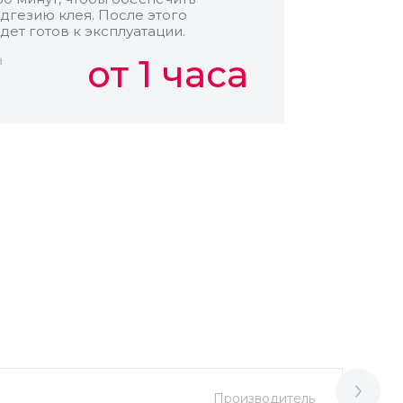
дгезию клея. После этого
дет готов к эксплуатации.
а
от 1 часа
Производитель
М