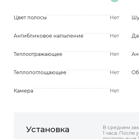
Цвет полосы
Нет
Шу
Антибликовое напыление
Нет
Да
Теплоотражающее
Нет
Ан
Теплопоглощающее
Нет
Об
Камера
Нет
Установка
В среднем зам
1 часа. После
постоять еще 