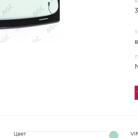
Е
Т
П
Цвет
VI