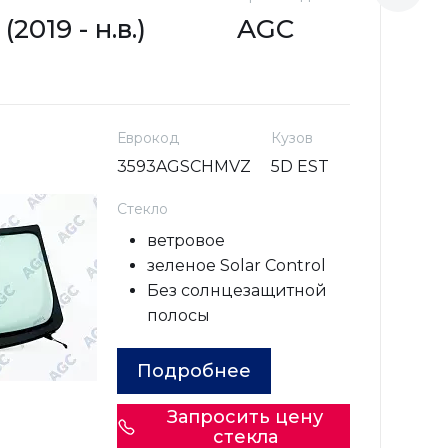
019 - н.в.)
AGC
F
Еврокод
Кузов
3593AGSCHMVZ
5D EST
Стекло
ветровое
зеленое Solar Control
Без солнцезащитной
полосы
Подробнее
Запросить цену
стекла