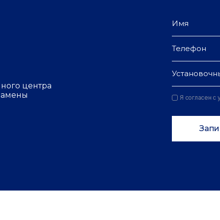
Установочн
чного центра
 замены
Я согласен с
Запи