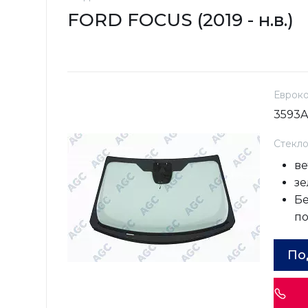
FORD FOCUS (2019 - н.в.)
Еврок
3593
Стекл
ве
зе
Бе
п
По