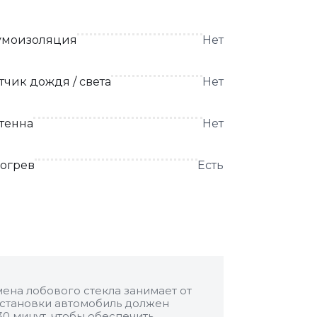
моизоляция
Нет
тчик дождя / света
Нет
тенна
Нет
огрев
Есть
ена лобового стекла занимает от
 установки автомобиль должен
30 минут, чтобы обеспечить