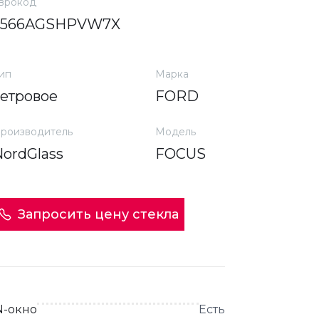
врокод
3566AGSHPVW7X
ип
Марка
ветровое
FORD
роизводитель
Модель
NordGlass
FOCUS
Запросить цену стекла
N-окно
Есть