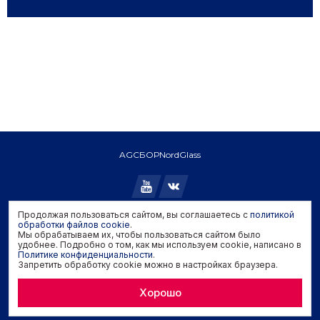
AGC
БОР
NordGlass
Продолжая пользоваться сайтом, вы соглашаетесь с
политикой
Copyright © 2026 AGC. All rights reserved.
обработки файлов cookie
.
Мы обрабатываем их, чтобы пользоваться сайтом было
Политика конфиденциальности
удобнее. Подробно о том, как мы используем cookie, написано в
Политика обработки файлов cookie
Политике конфиденциальности
.
Запретить обработку cookie можно в настройках браузера.
Задать вопрос производителю
Хорошо
Developed by
Genisoft