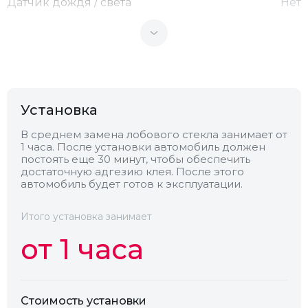
Датчик дождя / света
Нет
Теплоотражающее
Нет
Антенна
Нет
Установка
Теплопоглощающее
Нет
В среднем замена лобового стекла занимает от
1 часа. После установки автомобиль должен
постоять еще 30 минут, чтобы обеспечить
Обогрев
Есть
достаточную адгезию клея. После этого
автомобиль будет готов к эксплуатации.
Камера
Нет
Итого установка занимает
от 1 часа
Стоимость установки