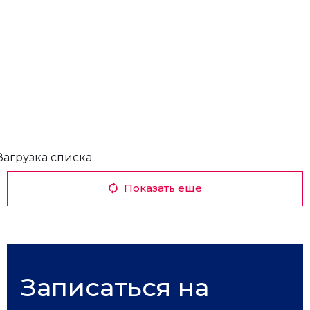
Загрузка списка..
Показать еще
Записаться на