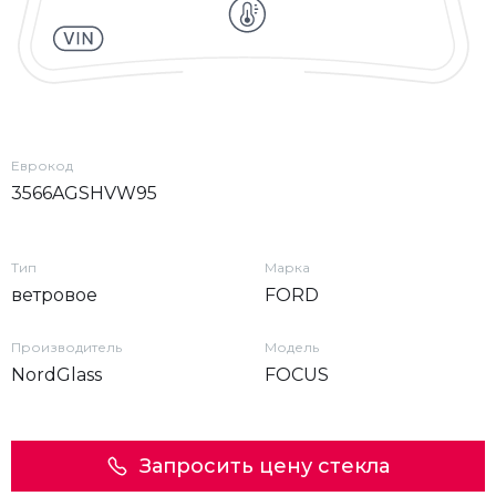
Еврокод
3566AGSHVW95
Тип
Марка
ветровое
FORD
Производитель
Модель
NordGlass
FOCUS
Запросить цену стекла