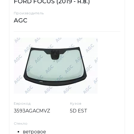
FORD FOCUS (2019 - н.в.)
Производитель
AGC
Еврокод
Кузов
3593AGACMVZ
5D EST
Стекло
ветровое