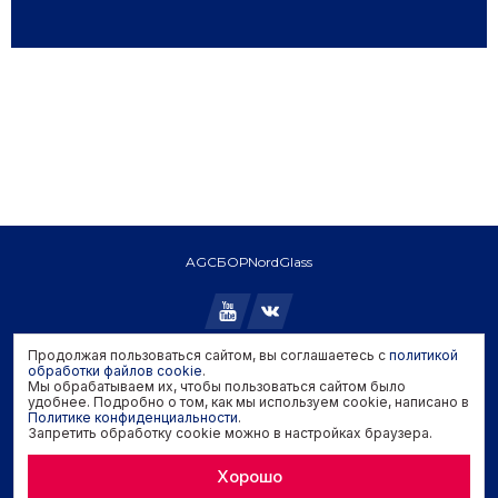
AGC
БОР
NordGlass
Продолжая пользоваться сайтом, вы соглашаетесь с
политикой
Copyright © 2026 AGC. All rights reserved.
обработки файлов cookie
.
Мы обрабатываем их, чтобы пользоваться сайтом было
Политика конфиденциальности
удобнее. Подробно о том, как мы используем cookie, написано в
Политика обработки файлов cookie
Политике конфиденциальности
.
Запретить обработку cookie можно в настройках браузера.
Задать вопрос производителю
Хорошо
Developed by
Genisoft