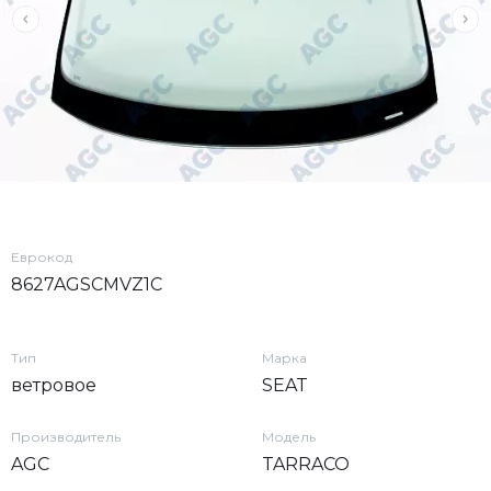
Еврокод
8627AGSCMVZ1C
Тип
Марка
ветровое
SEAT
Производитель
Модель
AGC
TARRACO