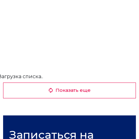
Загрузка списка..
Показать еще
Записаться на