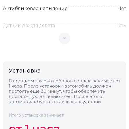
Антибликовое напыление
Нет
Датчик дождя / света
Есть
Теплоотражающее
Нет
Антенна
Нет
Установка
Теплопоглощающее
Нет
В среднем замена лобового стекла занимает от
1 часа. После установки автомобиль должен
постоять еще 30 минут, чтобы обеспечить
Обогрев
Нет
достаточную адгезию клея. После этого
автомобиль будет готов к эксплуатации.
Камера
Есть
Итого установка занимает
от 1 часа