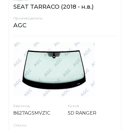
SEAT TARRACO (2018 - н.в.)
Производитель
AGC
Еврокод
Кузов
8627AGSMVZ1C
5D RANGER
Стекло