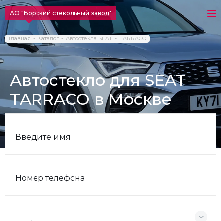
АО "Борский стекольный завод"
Главная
Каталог
Автостекла SEAT
TARRACO
Автостекло для SEAT
TARRACO в Москве
Введите имя
Номер телефона