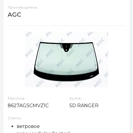
Производитель
AGC
Еврокод
Кузов
8627AGSCMVZ1C
5D RANGER
Стекло
ветровое