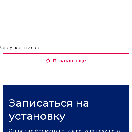
Загрузка списка..
Показать еще
Записаться на
установку
Отправьте форму и специалист установочного