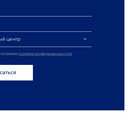
ый центр
 условиями
политики конфиденциальности
саться