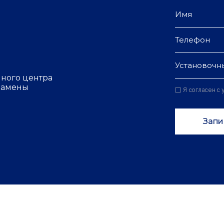
Установочн
чного центра
 замены
Я согласен с
Запи