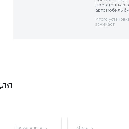
достаточную а
автомобиль бу
Итого установк
занимает
для
Производитель
Модель