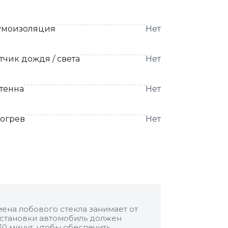
моизоляция
Нет
тчик дождя / света
Нет
тенна
Нет
огрев
Нет
ена лобового стекла занимает от
 установки автомобиль должен
30 минут, чтобы обеспечить