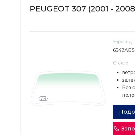
PEUGEOT 307 (2001 - 2008
Еврокод
6542AGS
Стекло
ветр
зелен
Без 
поло
Подр
Запр