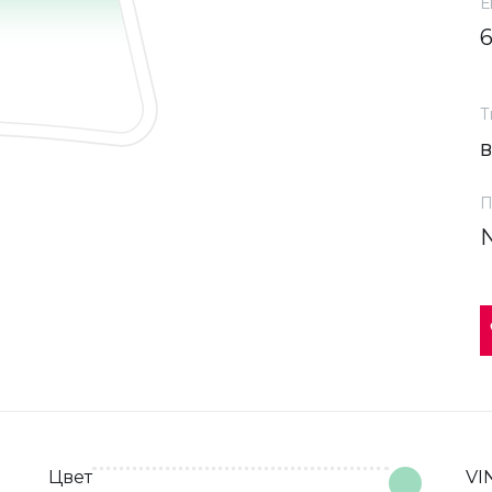
Е
Т
П
Цвет
VI