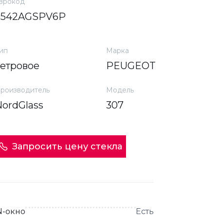
врокод
6542AGSPV6P
ип
Марка
ветровое
PEUGEOT
роизводитель
Модель
NordGlass
307
Запросить цену стекла
N-окно
Есть