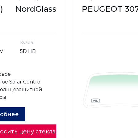
)
NordGlass
PEUGEOT 307 
Кузов
V
5D HB
овое
ое Solar Control
солнцезащитной
сы
обнее
осить цену стекла