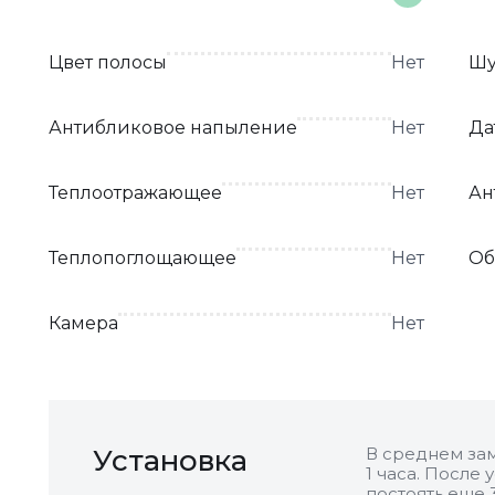
Цвет полосы
Нет
Шу
Антибликовое напыление
Нет
Да
Теплоотражающее
Нет
Ан
Теплопоглощающее
Нет
Об
Камера
Нет
Установка
В среднем зам
1 часа. После
постоять еще 