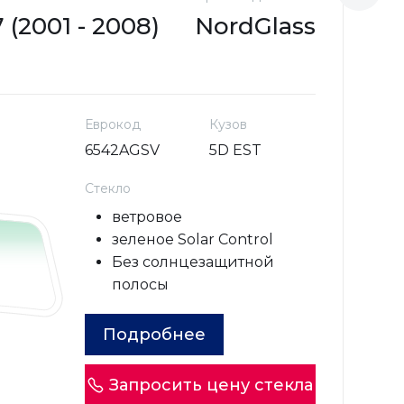
(2001 - 2008)
NordGlass
P
Еврокод
Кузов
6542AGSV
5D EST
Стекло
ветровое
зеленое Solar Control
Без солнцезащитной
полосы
Подробнее
Запросить цену стекла