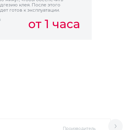
дгезию клея. После этого
дет готов к эксплуатации.
а
от 1 часа
Производитель
М