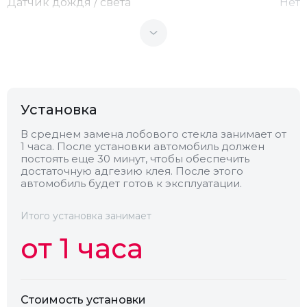
Датчик дождя / света
Нет
Теплоотражающее
Нет
Антенна
Нет
Установка
Теплопоглощающее
Нет
В среднем замена лобового стекла занимает от
1 часа. После установки автомобиль должен
постоять еще 30 минут, чтобы обеспечить
Обогрев
Нет
достаточную адгезию клея. После этого
автомобиль будет готов к эксплуатации.
Камера
Нет
Итого установка занимает
от 1 часа
Стоимость установки