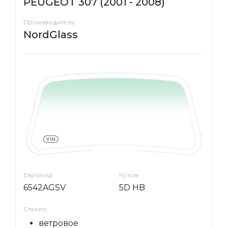
PEUGEOT 307 (2001 - 2008)
Производитель
NordGlass
Еврокод
Кузов
6542AGSV
5D HB
Стекло
ветровое