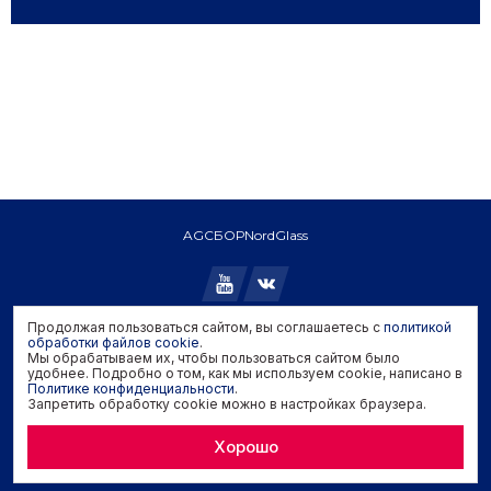
AGC
БОР
NordGlass
Продолжая пользоваться сайтом, вы соглашаетесь с
политикой
Copyright © 2026 AGC. All rights reserved.
обработки файлов cookie
.
Мы обрабатываем их, чтобы пользоваться сайтом было
Политика конфиденциальности
удобнее. Подробно о том, как мы используем cookie, написано в
Политика обработки файлов cookie
Политике конфиденциальности
.
Запретить обработку cookie можно в настройках браузера.
Задать вопрос производителю
Хорошо
Developed by
Genisoft