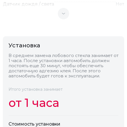
Датчик дождя / света
Нет
Теплоотражающее
Нет
Антенна
Нет
Установка
Теплопоглощающее
Нет
В среднем замена лобового стекла занимает от
1 часа. После установки автомобиль должен
постоять еще 30 минут, чтобы обеспечить
достаточную адгезию клея. После этого
Обогрев
Нет
автомобиль будет готов к эксплуатации.
Камера
Нет
Итого установка занимает
от 1 часа
Стоимость установки