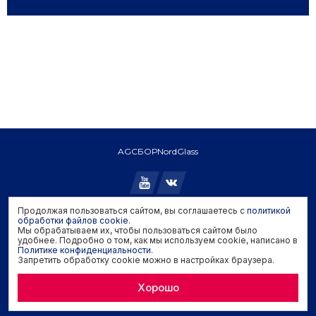
AGC
БОР
NordGlass
Продолжая пользоваться сайтом, вы соглашаетесь с
политикой
Copyright © 2026 AGC. All rights reserved.
обработки файлов cookie
.
Мы обрабатываем их, чтобы пользоваться сайтом было
Политика конфиденциальности
удобнее. Подробно о том, как мы используем cookie, написано в
Политика обработки файлов cookie
Политике конфиденциальности
.
Запретить обработку cookie можно в настройках браузера.
Задать вопрос производителю
Хорошо
Developed by
Genisoft