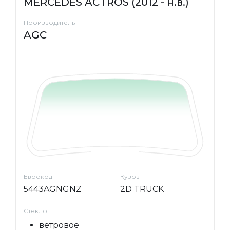
MERCEDES ACTROS (2012 - н.в.)
Производитель
AGC
Еврокод
Кузов
5443AGNGNZ
2D TRUCK
Стекло
ветровое