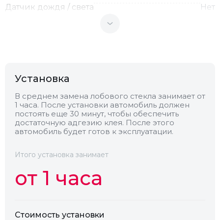
Датчик дождя / света
Нет
Теплоотражающее
Нет
Антенна
Нет
Установка
Теплопоглощающее
Нет
В среднем замена лобового стекла занимает от
1 часа. После установки автомобиль должен
постоять еще 30 минут, чтобы обеспечить
достаточную адгезию клея. После этого
Обогрев
Нет
автомобиль будет готов к эксплуатации.
Камера
Нет
Итого установка занимает
от 1 часа
Стоимость установки