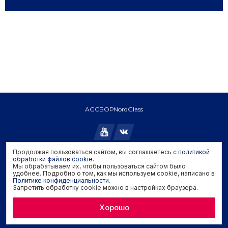
AGC
БОР
NordGlass
Продолжая пользоваться сайтом, вы соглашаетесь с
политикой
Copyright © 2026 AGC. All rights reserved.
обработки файлов cookie
.
Мы обрабатываем их, чтобы пользоваться сайтом было
Политика конфиденциальности
удобнее. Подробно о том, как мы используем cookie, написано в
Политика обработки файлов cookie
Политике конфиденциальности
.
Запретить обработку cookie можно в настройках браузера.
Задать вопрос производителю
Хорошо
Developed by
Genisoft