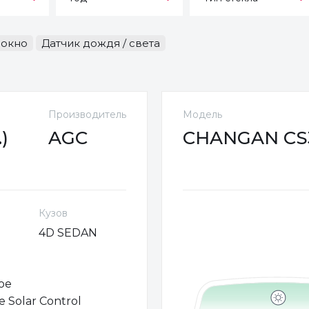
-окно
Датчик дождя / света
Производитель
Модель
)
AGC
CHANGAN CS35
Кузов
4D SEDAN
ое
 Solar Control