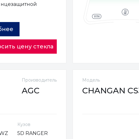
лнцезащитной
ы
бнее
сить цену стекла
Производитель
Модель
AGC
CHANGAN CS35
Кузов
VWZ
5D RANGER