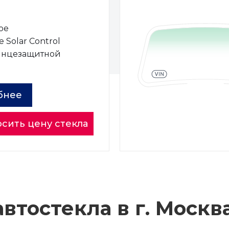
ое
 Solar Control
лнцезащитной
ы
бнее
сить цену стекла
втостекла в г.
Москв