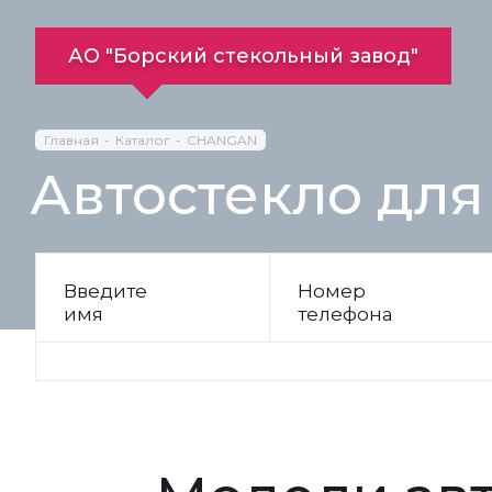
АО "Борский стекольный завод"
Главная
Каталог
CHANGAN
Автостекло дл
Введите
Номер
имя
телефона