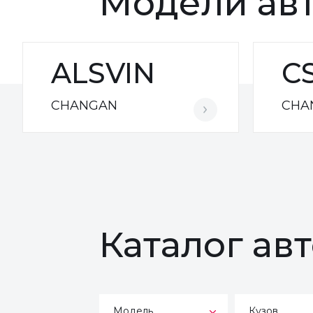
Модели ав
ALSVIN
C
CHANGAN
CHA
Каталог ав
Модель
Кузов