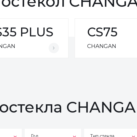
тостёкол CHANG
S35 PLUS
CS75
NGAN
CHANGAN
тостекла CHANG
Год
Тип стекла