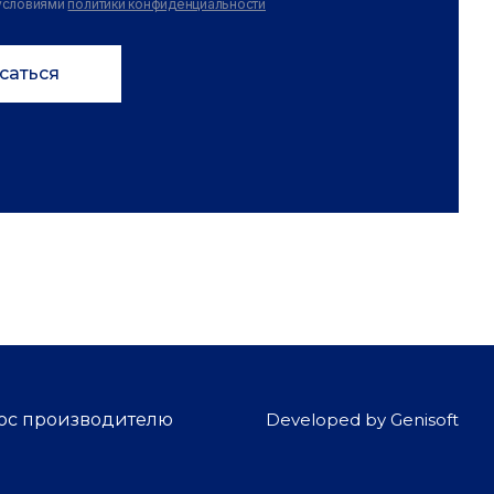
 условиями
политики конфиденциальности
саться
рос производителю
Developed by
Genisoft