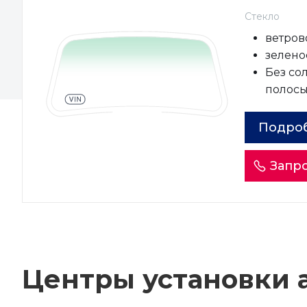
Стекло
ветров
зеленое
Без со
полос
Подро
Запро
Центры установки а