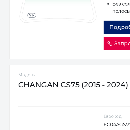
Без со
полос
Подро
Запро
Модель
CHANGAN CS75 (2015 - 2024)
Еврокод
EC04AGS