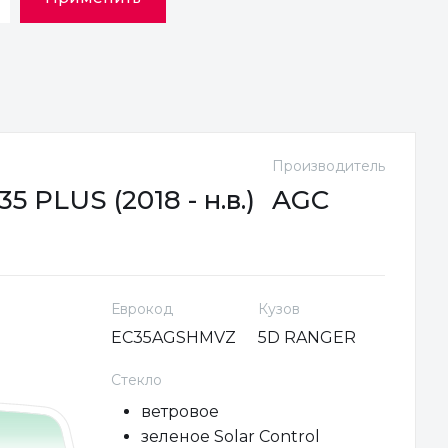
Производитель
 PLUS (2018 - н.в.)
AGC
Еврокод
Кузов
EC35AGSHMVZ
5D RANGER
Стекло
ветровое
зеленое Solar Control