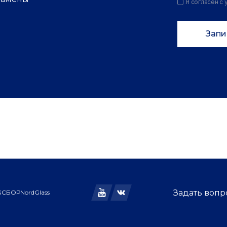
Я согласен с
Запи
Задать воп
GC
БОР
NordGlass