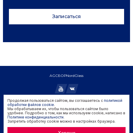
Записаться
AGC
БОР
NordGlass
Продолжая пользоваться сайтом, вы соглашаетесь с
политикой
обработки файлов cookie
.
Copyright © 2026 AGC. All rights reserved.
Мы обрабатываем их, чтобы пользоваться сайтом было
Политика конфиденциальности
удобнее. Подробно о том, как мы используем cookie, написано в
Политика обработки файлов cookie
Политике конфиденциальности
.
Запретить обработку cookie можно в настройках браузера.
Задать вопрос производителю
Хорошо