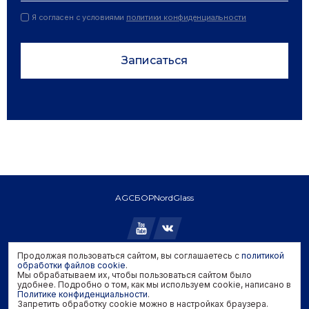
Я согласен с условиями
политики конфиденциальности
Записаться
AGC
БОР
NordGlass
Продолжая пользоваться сайтом, вы соглашаетесь с
политикой
обработки файлов cookie
.
Copyright © 2026 AGC. All rights reserved.
Мы обрабатываем их, чтобы пользоваться сайтом было
Политика конфиденциальности
удобнее. Подробно о том, как мы используем cookie, написано в
Политика обработки файлов cookie
Политике конфиденциальности
.
Запретить обработку cookie можно в настройках браузера.