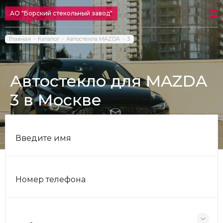
АО "Борский стекольный завод"
Главная
Каталог
Автостекла MAZDA
3
Автостекло для MAZDA
3 в Москве
Введите имя
Номер телефона