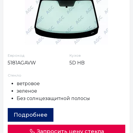
Еврокод
Кузов
5181AGAVW
5D HB
Стекло
ветровое
зеленое
Без солнцезащитной полосы
Подробнее
Запросить цену стекла