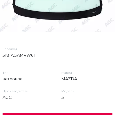
Еврокод
5181AGAMVW6T
Тип
Марка
ветровое
MAZDA
Производитель
Модель
AGC
3