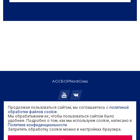
AGC
БОР
NordGlass
Продолжая пользоваться сайтом, вы соглашаетесь с
политикой
Copyright © 2026 AGC. All rights reserved.
обработки файлов cookie
.
Мы обрабатываем их, чтобы пользоваться сайтом было
Политика конфиденциальности
удобнее. Подробно о том, как мы используем cookie, написано в
Политика обработки файлов cookie
Политике конфиденциальности
.
Запретить обработку cookie можно в настройках браузера.
Задать вопрос производителю