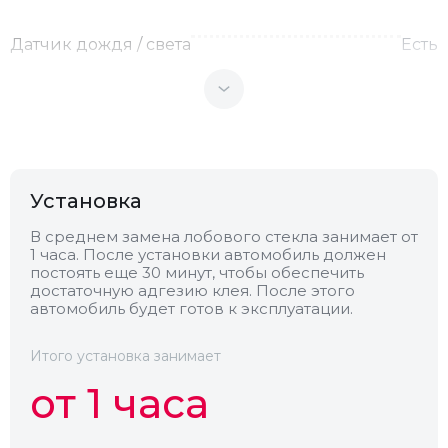
Датчик дождя / света
Есть
Теплоотражающее
Нет
Антенна
Нет
Установка
Теплопоглощающее
Нет
В среднем замена лобового стекла занимает от
1 часа. После установки автомобиль должен
постоять еще 30 минут, чтобы обеспечить
Обогрев
Нет
достаточную адгезию клея. После этого
автомобиль будет готов к эксплуатации.
Камера
Нет
Итого установка занимает
от 1 часа