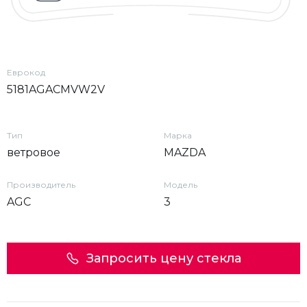
Еврокод
5181AGACMVW2V
Тип
Марка
ветровое
MAZDA
Производитель
Модель
AGC
3
Запросить цену стекла