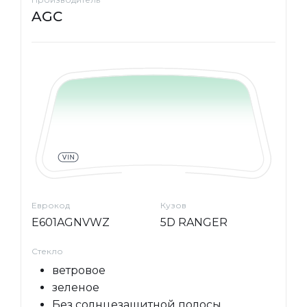
AGC
Еврокод
Кузов
E601AGNVWZ
5D RANGER
Стекло
ветровое
зеленое
Без солнцезащитной полосы