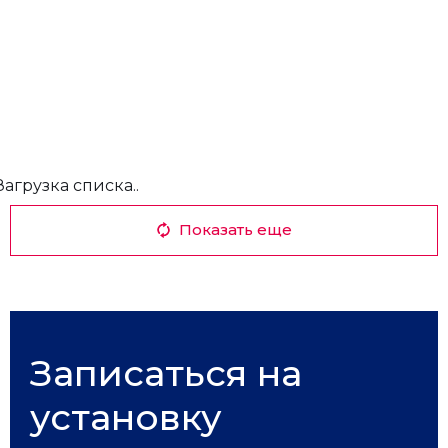
Загрузка списка..
Показать еще
Записаться на
установку