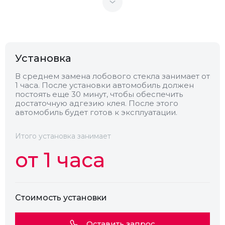
Теплоотражающее
Нет
Антенна
Нет
Установка
Теплопоглощающее
Нет
В среднем замена лобового стекла занимает от
1 часа. После установки автомобиль должен
постоять еще 30 минут, чтобы обеспечить
Обогрев
Нет
достаточную адгезию клея. После этого
автомобиль будет готов к эксплуатации.
Камера
Есть
Итого установка занимает
от 1 часа
Стоимость установки
Оставить запрос