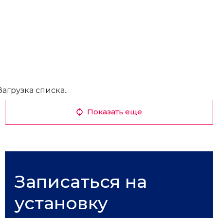
Загрузка списка..
Показать еще
Записаться на
установку