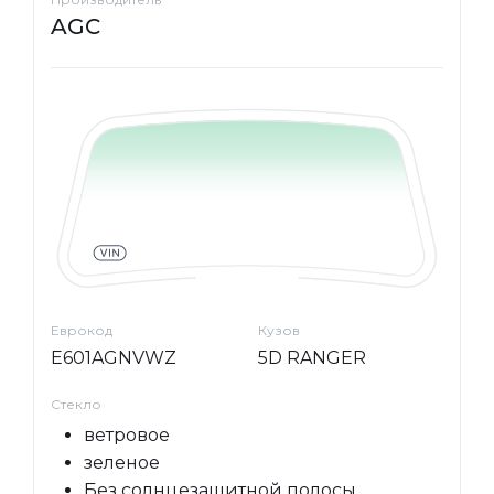
AGC
Еврокод
Кузов
E601AGNVWZ
5D RANGER
Стекло
ветровое
зеленое
Без солнцезащитной полосы