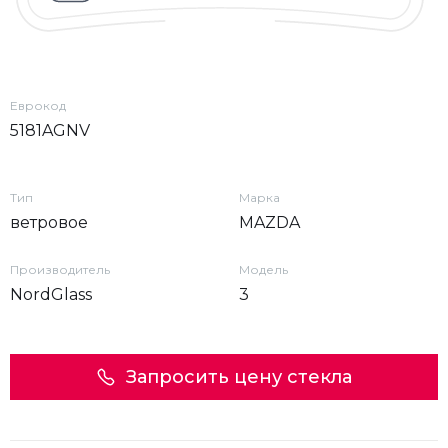
Еврокод
5181AGNV
Тип
Марка
ветровое
MAZDA
Производитель
Модель
NordGlass
3
Запросить цену стекла