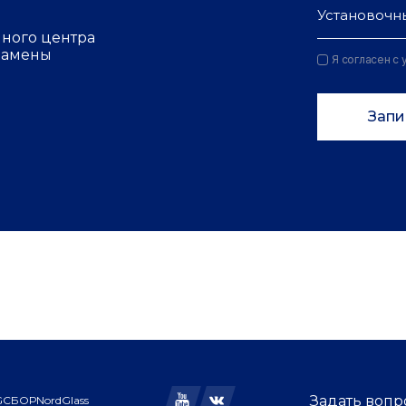
Установочн
чного центра
 замены
Я согласен с
Запи
Задать воп
GC
БОР
NordGlass