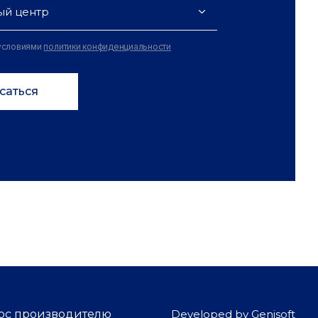
ый центр
 условиями
политики конфиденциальности
саться
рос производителю
Developed by
Genisoft