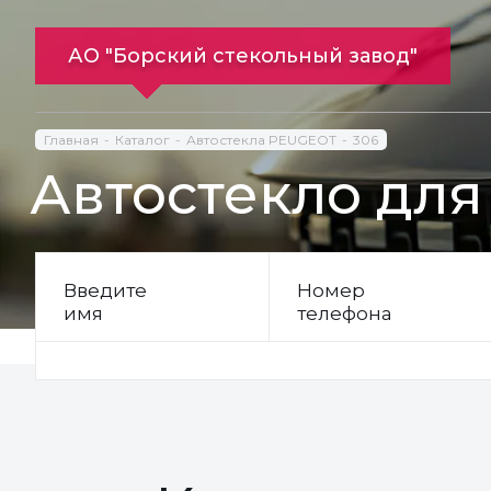
АО "Борский стекольный завод"
Главная
Каталог
Автостекла PEUGEOT
306
Автостекло для
Введите
Номер
имя
телефона