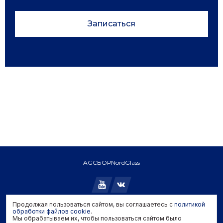
Записаться
AGC
БОР
NordGlass
Продолжая пользоваться сайтом, вы соглашаетесь с
политикой
Copyright © 2026 AGC. All rights reserved.
обработки файлов cookie
.
Мы обрабатываем их, чтобы пользоваться сайтом было
Политика конфиденциальности