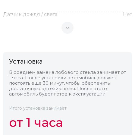
Датчик дождя / света
Нет
Теплоотражающее
Нет
Антенна
Нет
Установка
Теплопоглощающее
Нет
В среднем замена лобового стекла занимает от
1 часа. После установки автомобиль должен
постоять еще 30 минут, чтобы обеспечить
Обогрев
Нет
достаточную адгезию клея. После этого
автомобиль будет готов к эксплуатации.
Камера
Нет
Итого установка занимает
от 1 часа