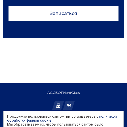
Записаться
AGC
БОР
NordGlass
Продолжая пользоваться сайтом, вы соглашаетесь с
политикой
Copyright © 2026 AGC. All rights reserved.
обработки файлов cookie
.
Мы обрабатываем их, чтобы пользоваться сайтом было
Политика конфиденциальности