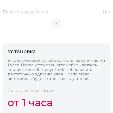
Датчик дождя / света
Нет
Теплоотражающее
Нет
Антенна
Нет
Установка
Теплопоглощающее
Нет
В среднем замена лобового стекла занимает от
1 часа. После установки автомобиль должен
постоять еще 30 минут, чтобы обеспечить
Обогрев
Нет
достаточную адгезию клея. После этого
автомобиль будет готов к эксплуатации.
Камера
Нет
Итого установка занимает
от 1 часа