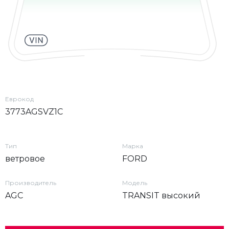
Еврокод
3773AGSVZ1C
Тип
Марка
ветровое
FORD
Производитель
Модель
AGC
TRANSIT высокий