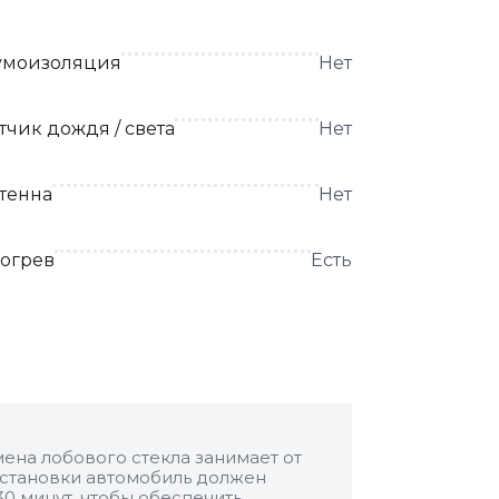
моизоляция
Нет
тчик дождя / света
Нет
тенна
Нет
огрев
Есть
ена лобового стекла занимает от
 установки автомобиль должен
30 минут, чтобы обеспечить