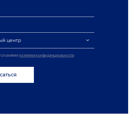
ый центр
 условиями
политики конфиденциальности
саться