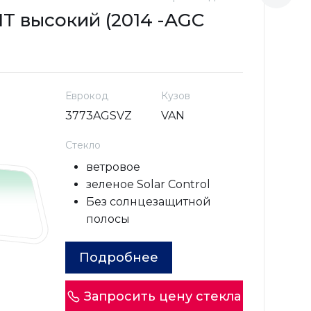
 высокий (2014 -
AGC
F
н
Еврокод
Кузов
3773AGSVZ
VAN
Стекло
ветровое
зеленое Solar Control
Без солнцезащитной
полосы
Подробнее
Запросить цену стекла