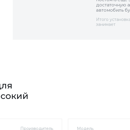
достаточную а
автомобиль бу
Итого установк
занимает
для
ысокий
Производитель
Модель