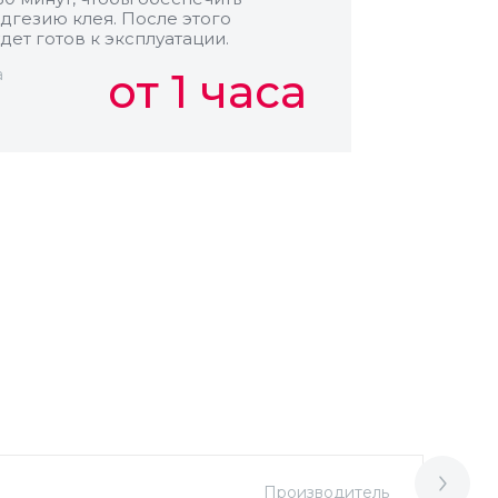
дгезию клея. После этого
дет готов к эксплуатации.
а
от 1 часа
Производитель
М