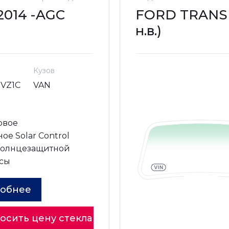
014 -
AGC
FORD TRANSIT
н.в.)
Кузов
VZ1C
VAN
овое
ое Solar Control
солнцезащитной
сы
обнее
осить цену стекла