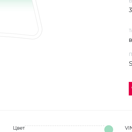
Е
Т
П
Цвет
VI