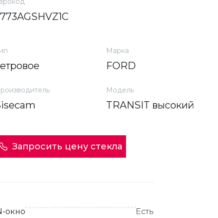
врокод
3773AGSHVZ1C
ип
Марка
ветровое
FORD
роизводитель
Модель
Sisecam
TRANSIT высокий
Запросить цену стекла
N-окно
Есть