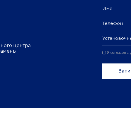
Установочн
чного центра
 замены
Я согласен с
Запи