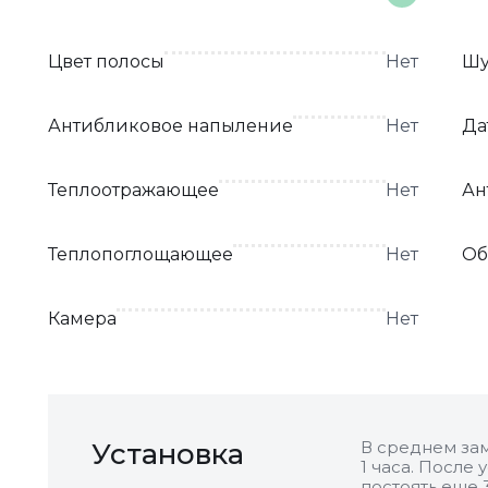
Цвет полосы
Нет
Шу
Антибликовое напыление
Нет
Да
Теплоотражающее
Нет
Ан
Теплопоглощающее
Нет
Об
Камера
Нет
Установка
В среднем зам
1 часа. После
постоять еще 