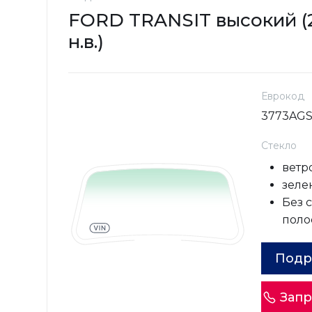
FORD TRANSIT высокий (2
н.в.)
Еврокод
3773AGS
Стекло
ветр
зелен
Без 
поло
Подр
Запр