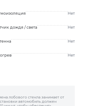
моизоляция
Нет
тчик дождя / света
Нет
тенна
Нет
огрев
Нет
ена лобового стекла занимает от
 установки автомобиль должен
30 минут, чтобы обеспечить