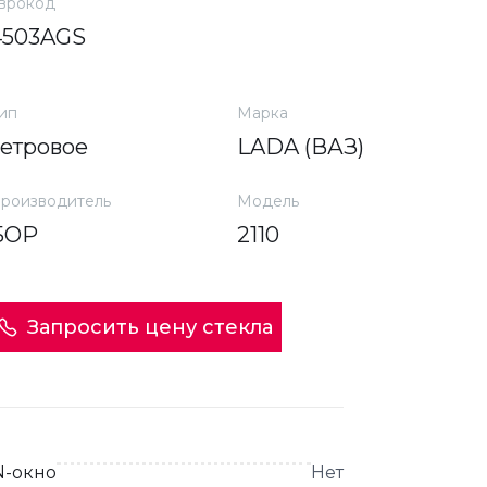
врокод
4503AGS
ип
Марка
ветровое
LADA (ВАЗ)
роизводитель
Модель
БОР
2110
Запросить цену стекла
N-окно
Нет