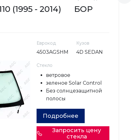
0 (1995 - 2014)
БОР
L
Еврокод
Кузов
4503AGSHM
4D SEDAN
Стекло
ветровое
зеленое Solar Control
Без солнцезащитной
полосы
Подробнее
Запросить цену
стекла