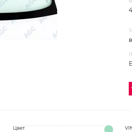
Е
Т
П
Цвет
VI