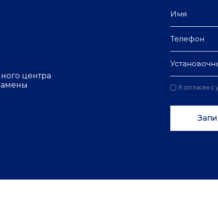
Установочн
чного центра
 замены
Я согласен с
Запи