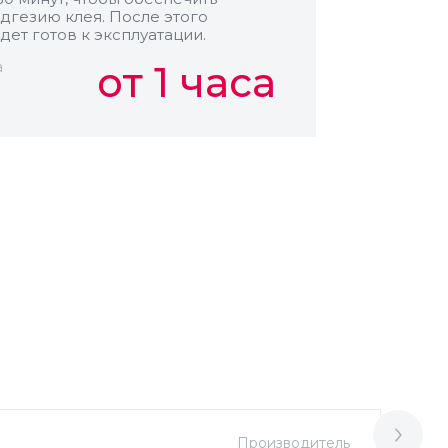
дгезию клея. После этого
дет готов к эксплуатации.
а
от 1 часа
Производитель
М