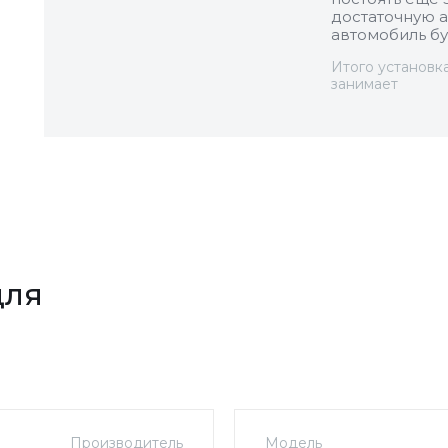
достаточную а
автомобиль бу
Итого установк
занимает
для
Производитель
Модель