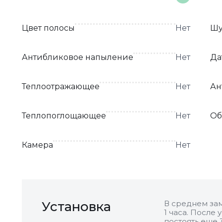
Цвет полосы
Нет
Шу
Антибликовое напыление
Нет
Да
Теплоотражающее
Нет
Ан
Теплопоглощающее
Нет
Об
Камера
Нет
Установка
В среднем зам
1 часа. После
постоять еще 