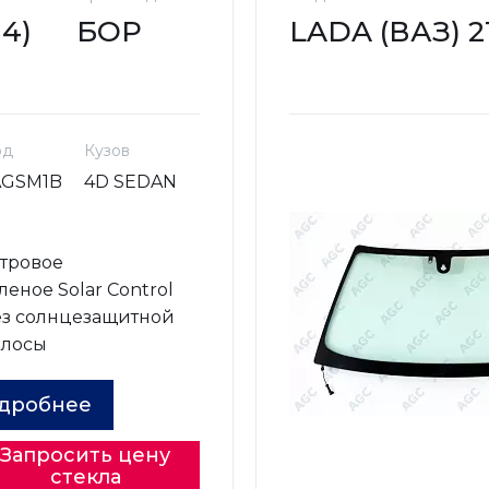
14)
БОР
LADA (ВАЗ) 211
од
Кузов
AGSM1B
4D SEDAN
о
тровое
леное Solar Control
з солнцезащитной
олосы
дробнее
Запросить цену
стекла