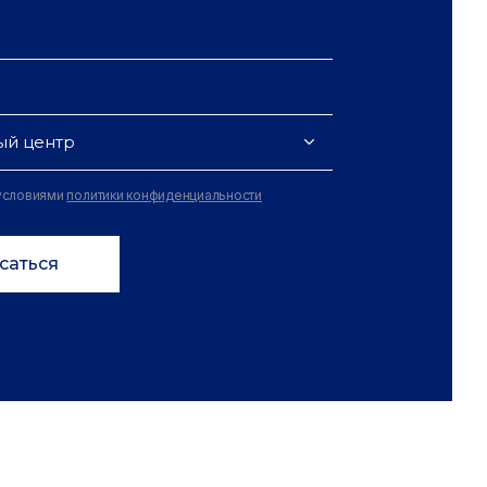
ый центр
 условиями
политики конфиденциальности
саться