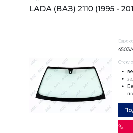
LADA (ВАЗ) 2110 (1995 - 20
Еврок
4503
Стекл
ве
зе
Бе
п
По