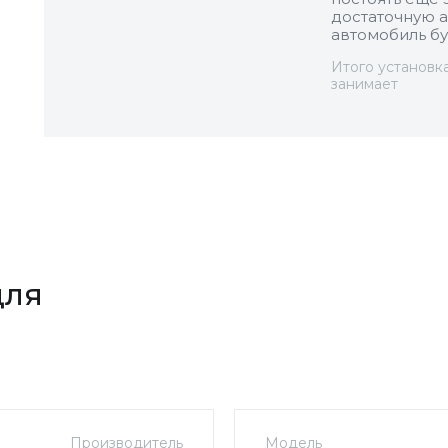
достаточную а
автомобиль бу
Итого установк
занимает
для
Производитель
Модель