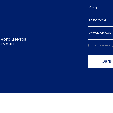
Установочн
чного центра
 замены
Я согласен с
Запи