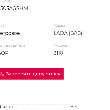
врокод
4503AGSHM
ип
Марка
ветровое
LADA (ВАЗ)
роизводитель
Модель
БОР
2110
Запросить цену стекла
N-окно
Нет