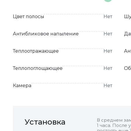
Цвет полосы
Нет
Шу
Антибликовое напыление
Нет
Да
Теплоотражающее
Нет
Ан
Теплопоглощающее
Нет
Об
Камера
Нет
Установка
В среднем зам
1 часа. После
постоять еще 