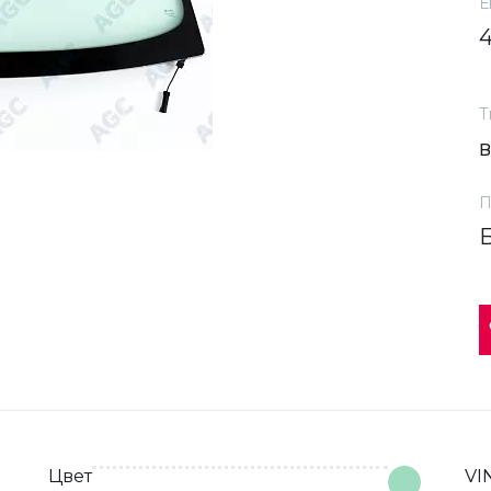
Е
Т
П
Цвет
VI