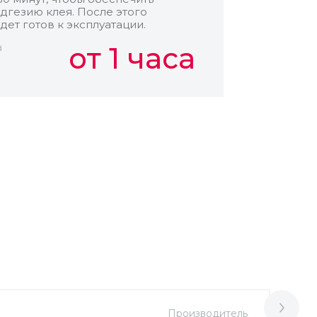
дгезию клея. После этого
дет готов к эксплуатации.
а
от 1 часа
Производитель
М