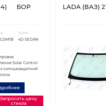
14)
БОР
LADA (ВАЗ) 211
од
Кузов
AGSM1B
4D SEDAN
о
тровое
леное Solar Control
з солнцезащитной
олосы
дробнее
Запросить цену
стекла