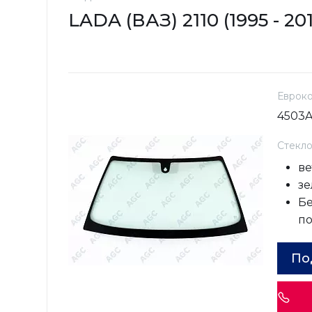
LADA (ВАЗ) 2110 (1995 - 20
Еврок
4503
Стекл
ве
зе
Бе
п
По