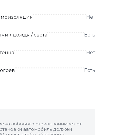
моизоляция
Нет
тчик дождя / света
Есть
тенна
Нет
огрев
Есть
ена лобового стекла занимает от
 установки автомобиль должен
30 минут, чтобы обеспечить