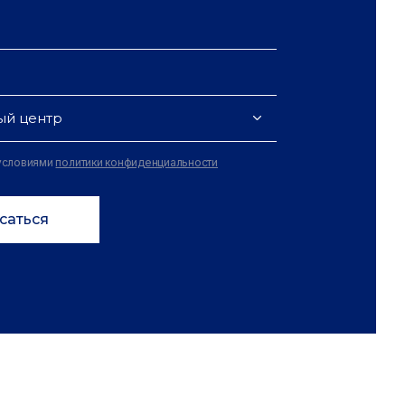
ый центр
 условиями
политики конфиденциальности
саться