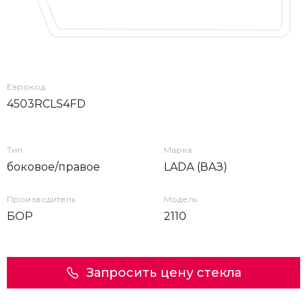
Еврокод
4503RCLS4FD
Тип
Марка
боковое/правое
LADA (ВАЗ)
Производитель
Модель
БОР
2110
Запросить цену стекла