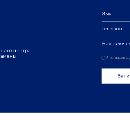
Установочн
чного центра
 замены
Я согласен с
Запи