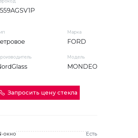
врокод
3559AGSV1P
ип
Марка
ветровое
FORD
роизводитель
Модель
NordGlass
MONDEO
Запросить цену стекла
N-окно
Есть