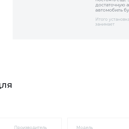
достаточную а
автомобиль бу
Итого установк
занимает
для
Производитель
Модель