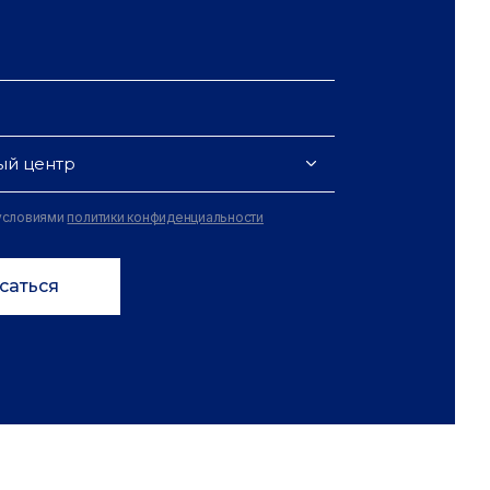
ый центр
 условиями
политики конфиденциальности
саться