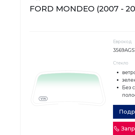
FORD MONDEO (2007 - 20
Еврокод
3569AG
Стекло
ветр
зелен
Без 
поло
Подр
Запр