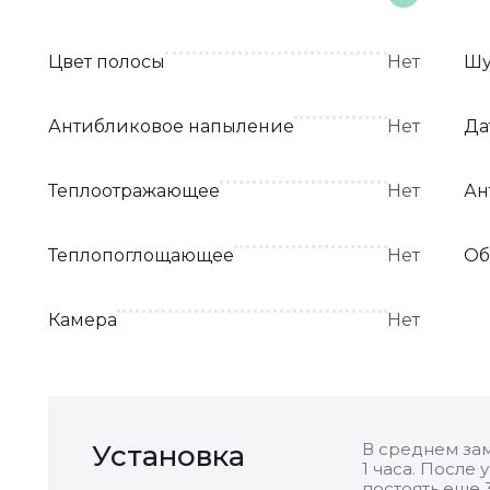
Цвет полосы
Нет
Шу
Антибликовое напыление
Нет
Да
Теплоотражающее
Нет
Ан
Теплопоглощающее
Нет
Об
Камера
Нет
Установка
В среднем зам
1 часа. После
постоять еще 