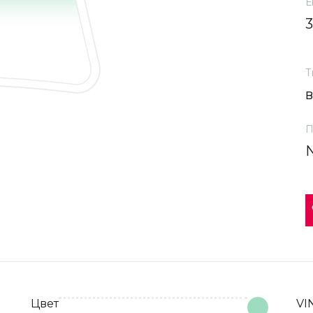
Е
Т
П
Цвет
VI