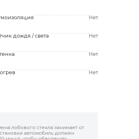
моизоляция
Нет
тчик дождя / света
Нет
тенна
Нет
огрев
Нет
ена лобового стекла занимает от
 установки автомобиль должен
30 минут, чтобы обеспечить