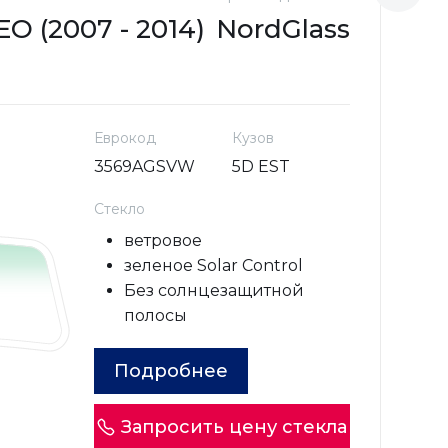
 (2007 - 2014)
NordGlass
F
Еврокод
Кузов
3569AGSVW
5D EST
Стекло
ветровое
зеленое Solar Control
Без солнцезащитной
полосы
Подробнее
Запросить цену стекла