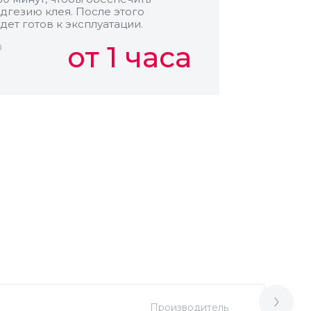
дгезию клея. После этого
дет готов к эксплуатации.
а
от 1 часа
Производитель
М