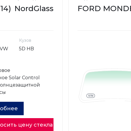
14)
NordGlass
FORD MONDEO
Кузов
SVW
5D HB
овое
ое Solar Control
солнцезащитной
сы
обнее
осить цену стекла