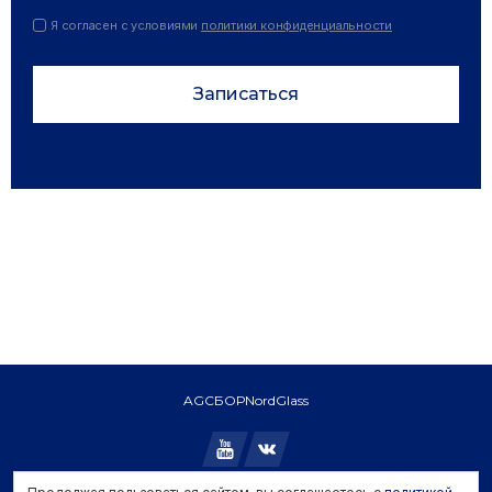
Я согласен с условиями
политики конфиденциальности
Записаться
AGC
БОР
NordGlass