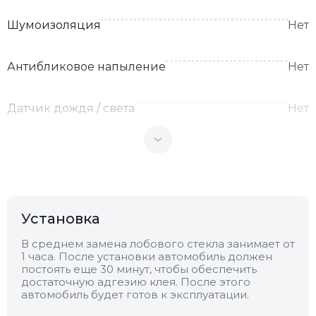
Шумоизоляция
Нет
Антибликовое напыление
Нет
Датчик дождя / света
Нет
Теплоотражающее
Нет
Антенна
Нет
Установка
Теплопоглощающее
Нет
В среднем замена лобового стекла занимает от
1 часа. После установки автомобиль должен
постоять еще 30 минут, чтобы обеспечить
Обогрев
Есть
достаточную адгезию клея. После этого
автомобиль будет готов к эксплуатации.