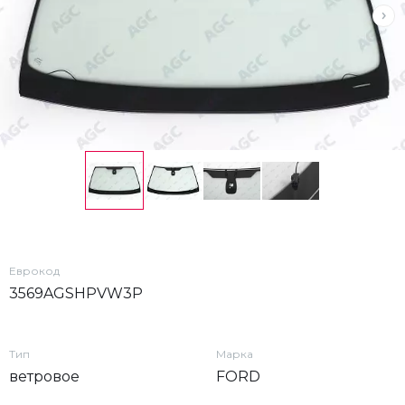
Еврокод
3569AGSHPVW3P
Тип
Марка
ветровое
FORD