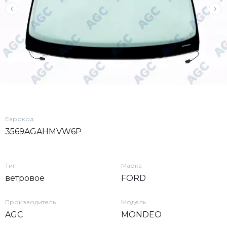
Еврокод
3569AGAHMVW6P
Тип
Марка
ветровое
FORD
Производитель
Модель
AGC
MONDEO