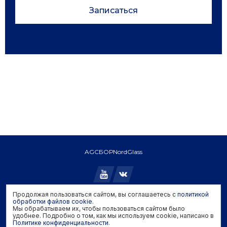
Записаться
AGC
БОР
NordGlass
Продолжая пользоваться сайтом, вы соглашаетесь с
политикой
Copyright © 2026 AGC. All rights reserved.
обработки файлов cookie
.
Мы обрабатываем их, чтобы пользоваться сайтом было
Политика конфиденциальности
удобнее. Подробно о том, как мы используем cookie, написано в
Политика обработки файлов cookie
Политике конфиденциальности
.