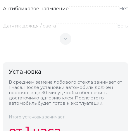
Антибликовое напыление
Нет
Датчик дождя / света
Есть
Теплоотражающее
Нет
Антенна
Нет
Установка
Теплопоглощающее
Нет
В среднем замена лобового стекла занимает от
1 часа. После установки автомобиль должен
постоять еще 30 минут, чтобы обеспечить
Обогрев
Есть
достаточную адгезию клея. После этого
автомобиль будет готов к эксплуатации.
Камера
Нет
Итого установка занимает
от 1 часа