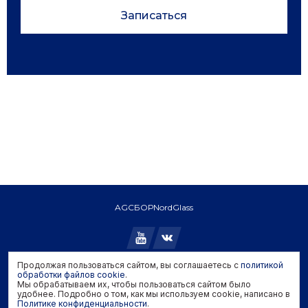
Записаться
AGC
БОР
NordGlass
Продолжая пользоваться сайтом, вы соглашаетесь с
политикой
Copyright © 2026 AGC. All rights reserved.
обработки файлов cookie
.
Мы обрабатываем их, чтобы пользоваться сайтом было
Политика конфиденциальности
удобнее. Подробно о том, как мы используем cookie, написано в
Политика обработки файлов cookie
Политике конфиденциальности
.