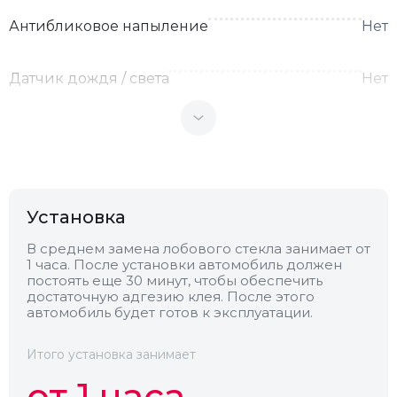
Антибликовое напыление
Нет
Датчик дождя / света
Нет
Теплоотражающее
Нет
Антенна
Нет
Установка
Теплопоглощающее
Нет
В среднем замена лобового стекла занимает от
1 часа. После установки автомобиль должен
постоять еще 30 минут, чтобы обеспечить
Обогрев
Нет
достаточную адгезию клея. После этого
автомобиль будет готов к эксплуатации.
Камера
Нет
Итого установка занимает
от 1 часа