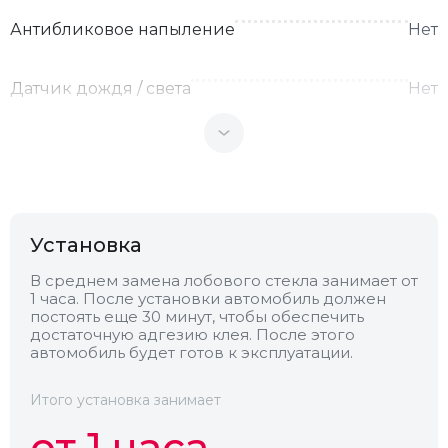
Антибликовое напыление
Нет
Датчик дождя / света
Нет
Теплоотражающее
Нет
Антенна
Нет
Установка
Теплопоглощающее
Нет
В среднем замена лобового стекла занимает от
1 часа. После установки автомобиль должен
постоять еще 30 минут, чтобы обеспечить
Обогрев
Нет
достаточную адгезию клея. После этого
автомобиль будет готов к эксплуатации.
Камера
Нет
Итого установка занимает
от 1 часа