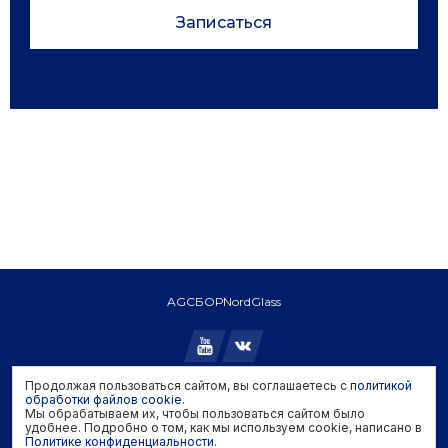
Записаться
AGC
БОР
NordGlass
Продолжая пользоваться сайтом, вы соглашаетесь с
политикой
Copyright © 2026 AGC. All rights reserved.
обработки файлов cookie
.
Мы обрабатываем их, чтобы пользоваться сайтом было
Политика конфиденциальности
удобнее. Подробно о том, как мы используем cookie, написано в
Политика обработки файлов cookie
Политике конфиденциальности
.