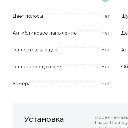
Цвет полосы
Нет
Шу
Антибликовое напыление
Нет
Да
Теплоотражающее
Нет
Ан
Теплопоглощающее
Нет
Об
Камера
Нет
Установка
В среднем зам
1 часа. После
постоять еще 