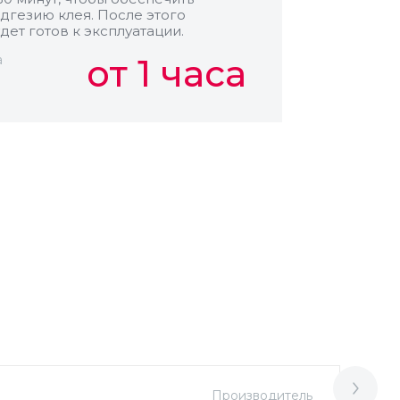
дгезию клея. После этого
дет готов к эксплуатации.
а
от 1 часа
Производитель
М