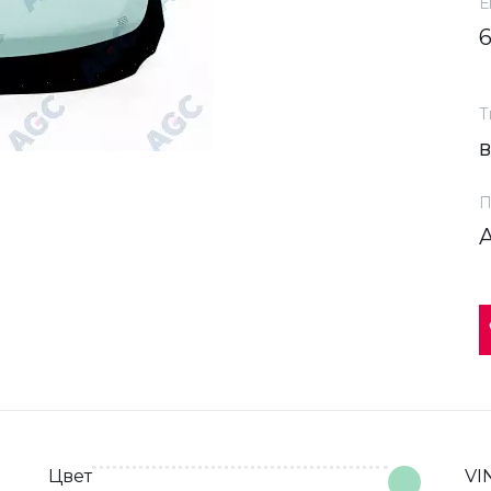
Е
Т
П
Цвет
VI