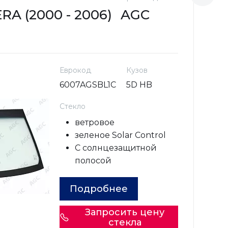
A (2000 - 2006)
AGC
N
Еврокод
Кузов
6007AGSBL1C
5D HB
Стекло
ветровое
зеленое Solar Control
С солнцезащитной
полосой
Подробнее
Запросить цену
стекла