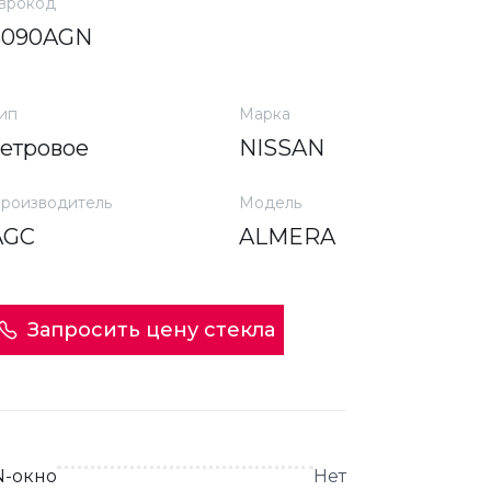
врокод
6090AGN
ип
Марка
ветровое
NISSAN
роизводитель
Модель
AGC
ALMERA
Запросить цену стекла
N-окно
Нет