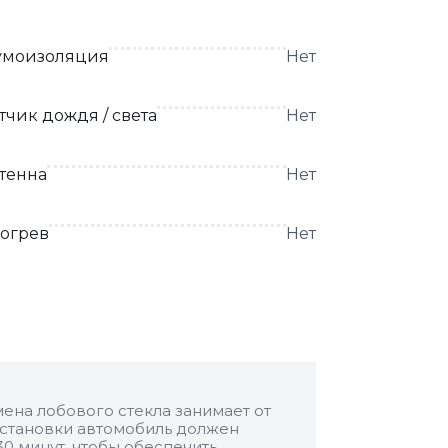
моизоляция
Нет
тчик дождя / света
Нет
тенна
Нет
огрев
Нет
ена лобового стекла занимает от
 установки автомобиль должен
30 минут, чтобы обеспечить