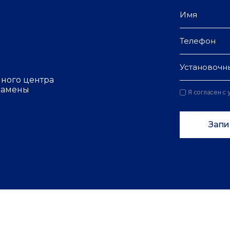
Установочн
чного центра
 замены
Я согласен с
Запи