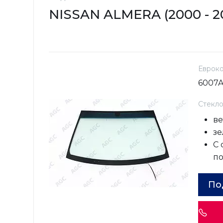
NISSAN ALMERA (2000 - 2
Еврок
6007
Стекл
ве
зе
С
п
По