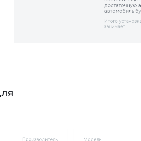
достаточную а
автомобиль бу
Итого установк
занимает
для
Производитель
Модель