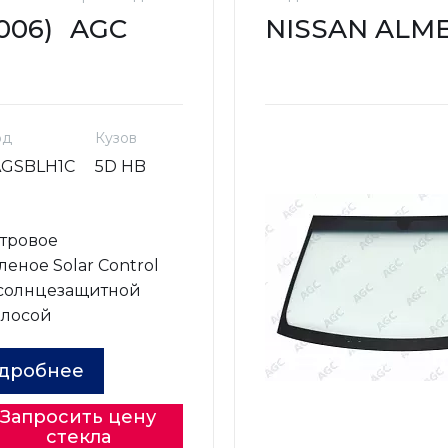
006)
AGC
NISSAN ALMER
од
Кузов
AGSBLH1C
5D HB
о
тровое
леное Solar Control
 солнцезащитной
олосой
дробнее
Запросить цену
стекла