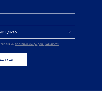
ый центр
 условиями
политики конфиденциальности
саться