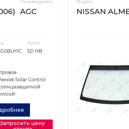
Производитель
Модель
006)
AGC
NISSAN ALMER
од
Кузов
AGSBLH1C
5D HB
о
тровое
леное Solar Control
 солнцезащитной
олосой
дробнее
Запросить цену