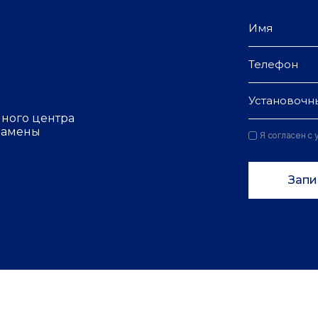
Установочн
чного центра
 замены
Я согласен с
Запи