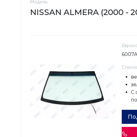
Модель
NISSAN ALMERA (2000 - 2
Еврок
6007
Стекл
ве
зе
С
п
По