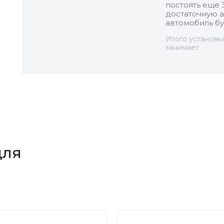
постоять еще 
достаточную а
автомобиль бу
Итого установк
занимает
для