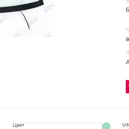
Е
Т
П
Цвет
VI