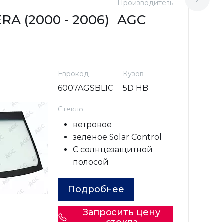
Производитель
М
A (2000 - 2006)
AGC
N
Еврокод
Кузов
6007AGSBL1C
5D HB
Стекло
ветровое
зеленое Solar Control
С солнцезащитной
полосой
Подробнее
Запросить цену