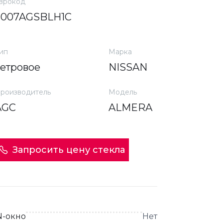
врокод
6007AGSBLH1C
ип
Марка
ветровое
NISSAN
роизводитель
Модель
AGC
ALMERA
Запросить цену стекла
N-окно
Нет