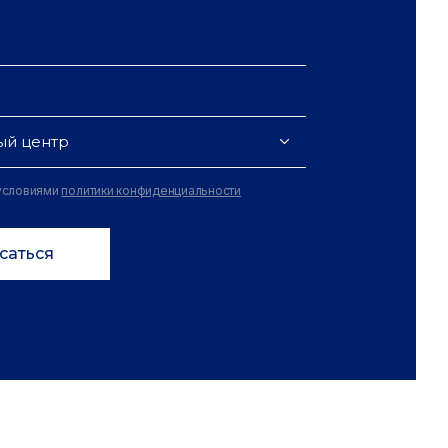
ый центр
 условиями
политики конфиденциальности
саться