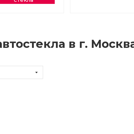
стекла
втостекла в г.
Москв